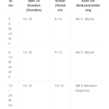
Al
über 24
schlaf
Alter für
ter
Stunden
(Stund
Beikosteinführ
(Stunden)
en)
ung
0-
14-18
8-13
Ab 5. Monat
6
M
on
at
e
6-
12-16
9-12
Ab 5. Monat
12
M
on
at
e
12
10-16
10-12
Mit 6 Monaten
-
beginnen
24
M
on