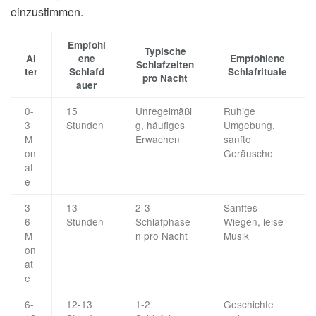
einzustimmen.
Empfohl
Typische
Al
ene
Empfohlene
Schlafzeiten
ter
Schlafd
Schlafrituale
pro Nacht
auer
0-
15
Unregelmäßi
Ruhige
3
Stunden
g, häufiges
Umgebung,
M
Erwachen
sanfte
on
Geräusche
at
e
3-
13
2-3
Sanftes
6
Stunden
Schlafphase
Wiegen, leise
M
n pro Nacht
Musik
on
at
e
6-
12-13
1-2
Geschichte