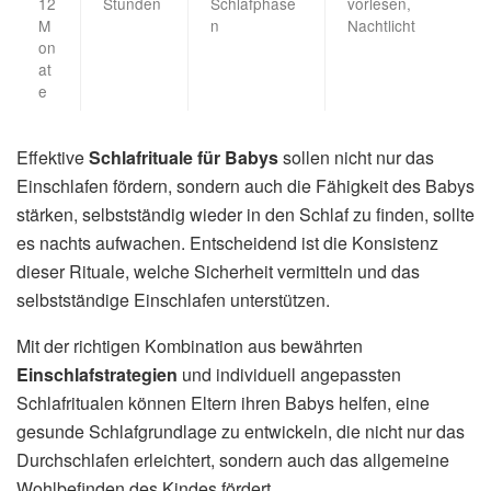
12
Stunden
Schlafphase
vorlesen,
M
n
Nachtlicht
on
at
e
Effektive
Schlafrituale für Babys
sollen nicht nur das
Einschlafen fördern, sondern auch die Fähigkeit des Babys
stärken, selbstständig wieder in den Schlaf zu finden, sollte
es nachts aufwachen. Entscheidend ist die Konsistenz
dieser Rituale, welche Sicherheit vermitteln und das
selbstständige Einschlafen unterstützen.
Mit der richtigen Kombination aus bewährten
Einschlafstrategien
und individuell angepassten
Schlafritualen können Eltern ihren Babys helfen, eine
gesunde Schlafgrundlage zu entwickeln, die nicht nur das
Durchschlafen erleichtert, sondern auch das allgemeine
Wohlbefinden des Kindes fördert.