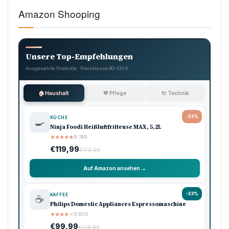
Amazon Shooping
Unsere Top-Empfehlungen
Ausgewählte Produkte · Preisklasse 90–120 €
🏠 Haushalt
💖 Pflege
🔌 Technik
-33%
KÜCHE
🍳
Ninja Foodi Heißluftfritteuse MAX, 5,2L
★
★
★
★
★
(8.740)
€119,99
€179,99
Auf Amazon ansehen →
-33%
KAFFEE
☕
Philips Domestic Appliances Espressomaschine
★
★
★
★
★
(5.620)
€99,99
€149,99