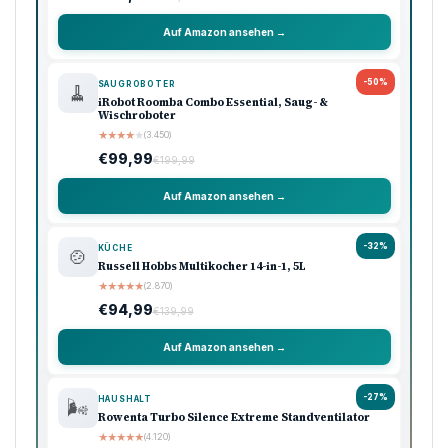
Auf Amazon ansehen →
-50%
SAUGROBOTER
🧹
iRobot Roomba Combo Essential, Saug- &
Wischroboter
★
★
★
★
★
(3.450)
€99,99
€199,99
Auf Amazon ansehen →
-32%
KÜCHE
🍲
Russell Hobbs Multikocher 14-in-1, 5L
★
★
★
★
★
(2.870)
€94,99
€139,99
Auf Amazon ansehen →
-27%
HAUSHALT
🌬️
Rowenta Turbo Silence Extreme Standventilator
★
★
★
★
★
(4.120)