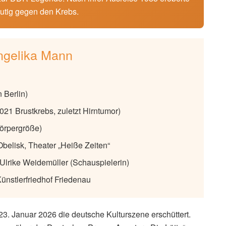
mutig gegen den Krebs.
Angelika Mann
 Berlin)
021 Brustkrebs, zuletzt Hirntumor)
Körpergröße)
elisk, Theater „Heiße Zeiten“
Ulrike Weidemüller (Schauspielerin)
ünstlerfriedhof Friedenau
23. Januar 2026 die deutsche Kulturszene erschüttert.