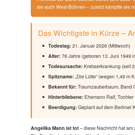
sie auch West-Bühnen – zuletzt kämpfte sie 
Das Wichtigste in Kürze – 
Todestag:
21. Januar 2026 (Mittwoch)
Alter:
76 Jahre (geboren 13. Juni 1949 in
Todesursache:
Krebserkrankung (seit 2
Spitzname:
„Die Lütte“ (wegen 1,49 m 
Bekannt für:
Traumzauberbaum, Band Ob
Hinterbliebene:
Ehemann Ralf, Tochter 
Beerdigung:
Geplant auf dem Berliner K
Angelika Mann ist tot
– diese Nachricht hat am 