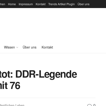
chen
Home
Impressum
Kontakt
Trends Artikel Plugin
Über uns
Wissen
Über uns
Kontakt
 tot: DDR-Legende
it 76
0
fentlichen Leben