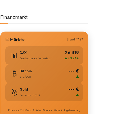
Finanzmarkt
📈 Märkte
Stand: 17:27
26.319
DAX
📊
▲ +0.74%
Deutscher Aktienindex
--- €
Bitcoin
₿
▲
BTC/EUR
--- €
Gold
🥇
▲
Feinunze in EUR
Daten von CoinGecko & Yahoo Finance • Keine Anlageberatung