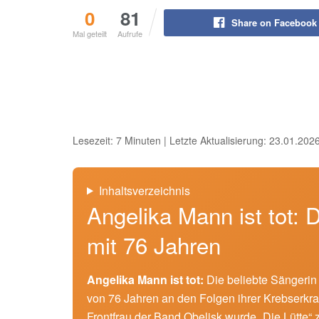
0
81
Share on Facebook
Mal geteilt
Aufrufe
Lesezeit: 7 Minuten | Letzte Aktualisierung: 23.01.202
Inhaltsverzeichnis
Angelika Mann ist tot: D
mit 76 Jahren
Angelika Mann ist tot:
Die beliebte Sängerin 
von 76 Jahren an den Folgen ihrer Krebserk
Frontfrau der Band Obelisk wurde „Die Lütte“