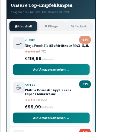
Unsere Top-Empfehlungen
Ausgewählte Produkte · Preisklasse 90–120 €
🏠 Haushalt
💖 Pflege
🔌 Technik
-33%
KÜCHE
🍳
Ninja Foodi Heißluftfritteuse MAX, 5,2L
★
★
★
★
★
(8.740)
€119,99
€179,99
Auf Amazon ansehen →
-33%
KAFFEE
☕
Philips Domestic Appliances
Espressomaschine
★
★
★
★
★
(5.620)
€99,99
€149,99
Auf Amazon ansehen →