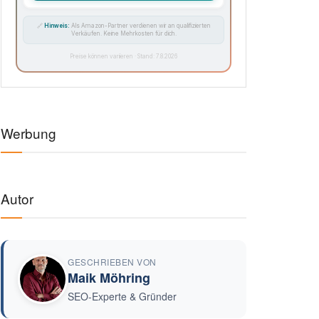
🔗
Hinweis:
Als Amazon-Partner verdienen wir an qualifizierten
Verkäufen. Keine Mehrkosten für dich.
Preise können variieren · Stand: 7.8.2026
Werbung
Autor
GESCHRIEBEN VON
Maik Möhring
SEO-Experte & Gründer