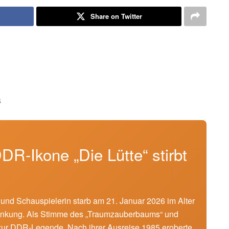
Share on Twitter
6
DR-Ikone „Die Lütte“ stirbt
und Schauspielerin starb am 21. Januar 2026 im Alter
rankung. Als Stimme des „Traumzauberbaums“ und
 zur DDR-Legende. Nach ihrer Ausreise 1985 eroberte