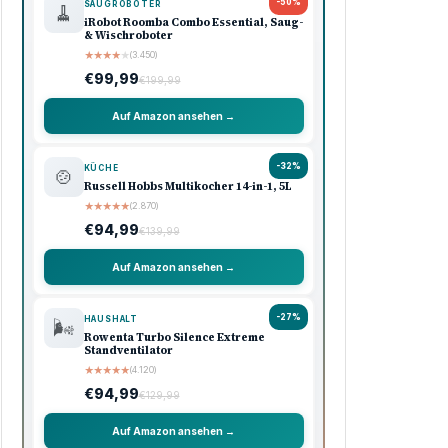
-50%
SAUGROBOTER
🧹
iRobot Roomba Combo Essential, Saug-
& Wischroboter
★
★
★
★
★
(3.450)
€99,99
€199,99
Auf Amazon ansehen →
-32%
KÜCHE
🍲
Russell Hobbs Multikocher 14-in-1, 5L
★
★
★
★
★
(2.870)
€94,99
€139,99
Auf Amazon ansehen →
-27%
HAUSHALT
🌬️
Rowenta Turbo Silence Extreme
Standventilator
★
★
★
★
★
(4.120)
€94,99
€129,99
Auf Amazon ansehen →