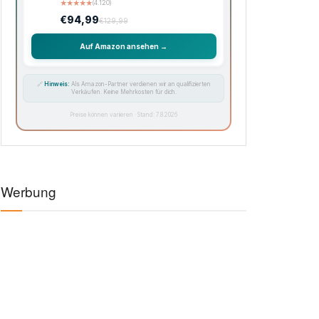
★
★
★
★
★
(4.120)
€94,99
€129,99
Auf Amazon ansehen →
🔗
Hinweis:
Als Amazon-Partner verdienen wir an qualifizierten
Verkäufen. Keine Mehrkosten für dich.
Preise können variieren · Stand: 7.8.2026
Werbung