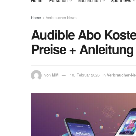
Home
Personen
Nachrichten
Sportnews
Home
Verbraucher-News
Audible Abo Koste
Preise + Anleitung
von
MM
10. Februar 2026
in
Verbraucher-N