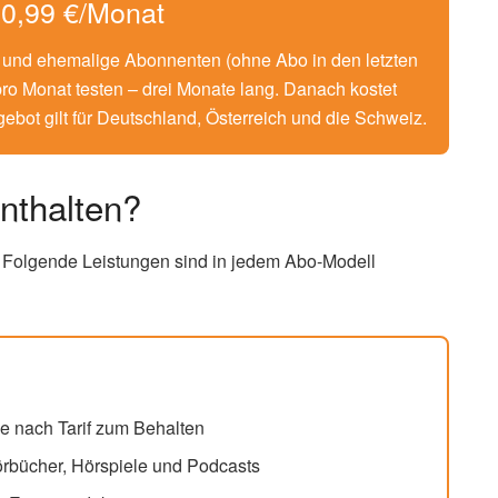
r 0,99 €/Monat
nd ehemalige Abonnenten (ohne Abo in den letzten
pro Monat testen – drei Monate lang. Danach kostet
ebot gilt für Deutschland, Österreich und die Schweiz.
nthalten?
. Folgende Leistungen sind in jedem Abo-Modell
e nach Tarif zum Behalten
bücher, Hörspiele und Podcasts