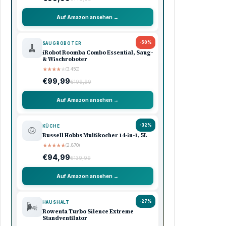
Auf Amazon ansehen →
-50%
SAUGROBOTER
🧹
iRobot Roomba Combo Essential, Saug-
& Wischroboter
★
★
★
★
★
(3.450)
€99,99
€199,99
Auf Amazon ansehen →
-32%
KÜCHE
🍲
Russell Hobbs Multikocher 14-in-1, 5L
★
★
★
★
★
(2.870)
€94,99
€139,99
Auf Amazon ansehen →
-27%
HAUSHALT
🌬️
Rowenta Turbo Silence Extreme
Standventilator