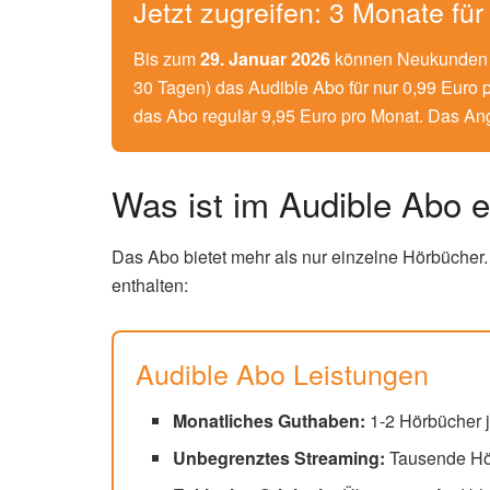
Jetzt zugreifen: 3 Monate fü
Bis zum
29. Januar 2026
können Neukunden u
30 Tagen) das Audible Abo für nur 0,99 Euro 
das Abo regulär 9,95 Euro pro Monat. Das Ang
Was ist im Audible Abo e
Das Abo bietet mehr als nur einzelne Hörbücher
enthalten:
Audible Abo Leistungen
Monatliches Guthaben:
1-2 Hörbücher j
Unbegrenztes Streaming:
Tausende Hör