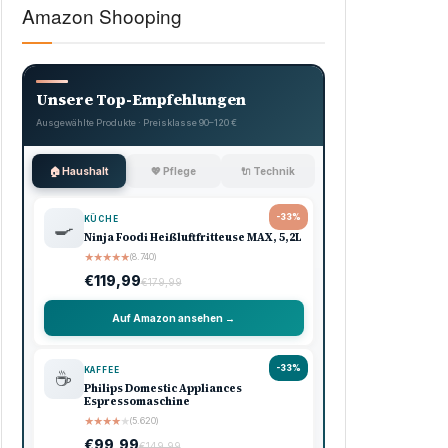
Amazon Shooping
Unsere Top-Empfehlungen
Ausgewählte Produkte · Preisklasse 90–120 €
🏠 Haushalt
💖 Pflege
🔌 Technik
-33%
KÜCHE
🍳
Ninja Foodi Heißluftfritteuse MAX, 5,2L
★
★
★
★
★
(8.740)
€119,99
€179,99
Auf Amazon ansehen →
-33%
KAFFEE
☕
Philips Domestic Appliances
Espressomaschine
★
★
★
★
★
(5.620)
€99,99
€149,99