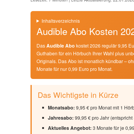
Inhaltsverzeichnis
Audible Abo Kosten 20
Das
Audible Abo
kostet 2026 regulär 9,95 Eu
Guthaben für ein Hörbuch Ihrer Wahl plus unb
Originals. Das Abo ist monatlich kündbar – ohn
Monate für nur 0,99 Euro pro Monat.
Das Wichtigste in Kürze
Monatsabo:
9,95 € pro Monat mit 1 Hö
Jahresabo:
99,95 € pro Jahr (entspricht
Aktuelles Angebot:
3 Monate für je 0,99