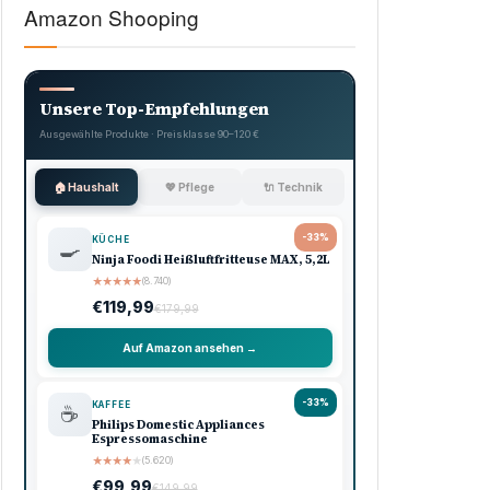
Amazon Shooping
Unsere Top-Empfehlungen
Ausgewählte Produkte · Preisklasse 90–120 €
🏠 Haushalt
💖 Pflege
🔌 Technik
-33%
KÜCHE
🍳
Ninja Foodi Heißluftfritteuse MAX, 5,2L
★
★
★
★
★
(8.740)
€119,99
€179,99
Auf Amazon ansehen →
-33%
KAFFEE
☕
Philips Domestic Appliances
Espressomaschine
★
★
★
★
★
(5.620)
€99,99
€149,99