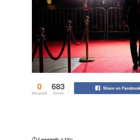
0
683
Share on Faceboo
Mal geteilt
Aufrufe
⏱️
Lesezeit:
4 Min.