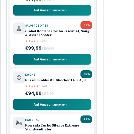
Auf Amazon ansehen →
-50%
SAUGROBOTER
🧹
iRobot Roomba Combo Essential, Saug-
& Wischroboter
★
★
★
★
★
(3.450)
€99,99
€199,99
Auf Amazon ansehen →
-32%
KÜCHE
🍲
Russell Hobbs Multikocher 14-in-1, 5L
★
★
★
★
★
(2.870)
€94,99
€139,99
Auf Amazon ansehen →
-27%
HAUSHALT
🌬️
Rowenta Turbo Silence Extreme
Standventilator