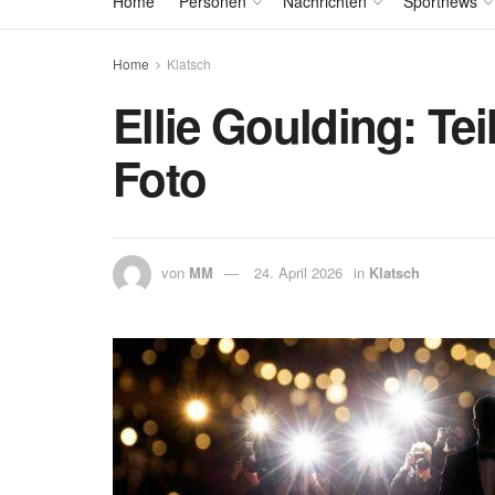
Home
Personen
Nachrichten
Sportnews
Home
Klatsch
Ellie Goulding: Te
Foto
von
MM
24. April 2026
in
Klatsch