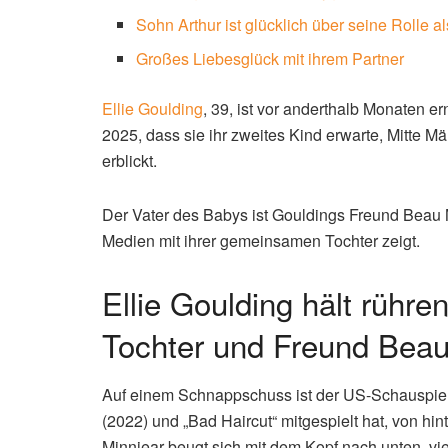
Sohn Arthur ist glücklich über seine Rolle a
Großes Liebesglück mit ihrem Partner
Ellie Goulding
, 39, ist vor anderthalb Monaten 
2025, dass sie ihr zweites Kind erwarte, Mitte Mä
erblickt.
Der Vater des Babys ist Gouldings Freund Beau M
Medien mit ihrer gemeinsamen Tochter zeigt.
Ellie Goulding hält rühr
Tochter und Freund Beau
Auf einem Schnappschuss ist der US-Schauspieler
(2022) und „Bad Haircut“ mitgespielt hat, von h
Minniear beugt sich mit dem Kopf nach unten, vi