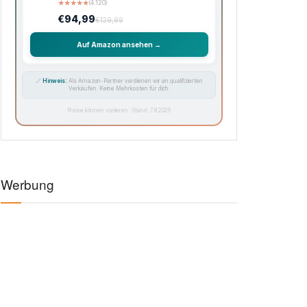
★
★
★
★
★
(4.120)
€94,99
€129,99
Auf Amazon ansehen →
🔗
Hinweis:
Als Amazon-Partner verdienen wir an qualifizierten
Verkäufen. Keine Mehrkosten für dich.
Preise können variieren · Stand: 7.8.2026
Werbung