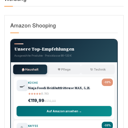
Amazon Shooping
Unsere Top-Empfehlungen
Ausgewählte Produkte · Preisklasse 90–120 €
🏠 Haushalt
💖 Pflege
🔌 Technik
-33%
KÜCHE
🍳
Ninja Foodi Heißluftfritteuse MAX, 5,2L
★
★
★
★
★
(8.740)
€119,99
€179,99
Auf Amazon ansehen →
-33%
KAFFEE