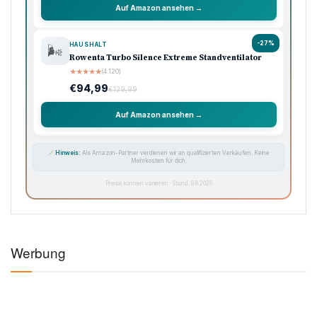
Auf Amazon ansehen →
-27%
HAUSHALT
🌬️
Rowenta Turbo Silence Extreme Standventilator
★
★
★
★
★
(4.120)
€94,99
€129,99
Auf Amazon ansehen →
🔗
Hinweis:
Als Amazon-Partner verdienen wir an qualifizierten Verkäufen. Keine
Mehrkosten für dich.
Preise können variieren · Stand: 9.8.2026
Werbung