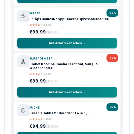
-33%
KAFFEE
☕
Philips Domestic Appliances Espressomaschine
★
★
★
★
★
(5.620)
€99,99
€149,99
Auf Amazon ansehen →
-50%
SAUGROBOTER
🧹
iRobot Roomba Combo Essential, Saug- &
Wischroboter
★
★
★
★
★
(3.450)
€99,99
€199,99
Auf Amazon ansehen →
-32%
KÜCHE
🍲
Russell Hobbs Multikocher 14-in-1, 5L
★
★
★
★
★
(2.870)
€94,99
€139,99