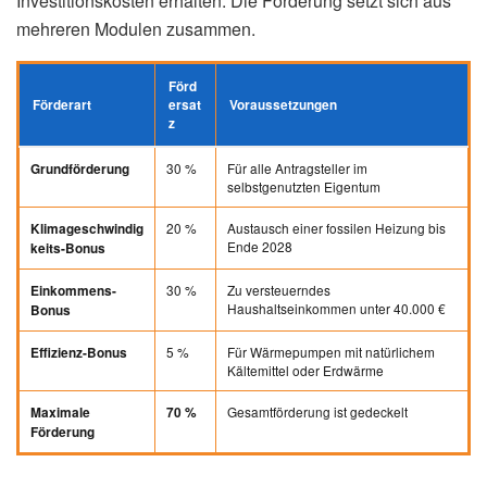
Investitionskosten erhalten. Die Förderung setzt sich aus
mehreren Modulen zusammen.
Förd
Förderart
ersat
Voraussetzungen
z
30 %
Für alle Antragsteller im
Grundförderung
selbstgenutzten Eigentum
20 %
Austausch einer fossilen Heizung bis
Klimageschwindig
Ende 2028
keits-Bonus
30 %
Zu versteuerndes
Einkommens-
Haushaltseinkommen unter 40.000 €
Bonus
5 %
Für Wärmepumpen mit natürlichem
Effizienz-Bonus
Kältemittel oder Erdwärme
Gesamtförderung ist gedeckelt
Maximale
70 %
Förderung