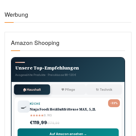
Werbung
Amazon Shooping
Unsere Top-Empfehlungen
Ausgewählte Produkte · Preisklasse 90–120 €
🏠 Haushalt
💖 Pflege
🔌 Technik
-33%
KÜCHE
🍳
Ninja Foodi Heißluftfritteuse MAX, 5,2L
★
★
★
★
★
(8.740)
€119,99
€179,99
Auf Amazon ansehen →