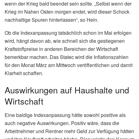
Die hohen Kraftstoffpreise wirken sich nicht nur direkt auf
die Autofahrer aus, sondern auch indirekt auf die gesamte
Wirtschaft. Denn steigende Transportkosten verteuern
auch andere Waren und Dienstleistungen. Es besteht die
Gefahr einer sogenannten „Inflationsspirale“, bei der sich
Preise und Löhne gegenseitig hochschaukeln.
(Lesen Sie
auch:
Gardasee: Touristen ignorieren Sperrung und
riskieren Leben
)
Vincent Hein, Direktor der Stiftung IDEA, warnt gegenüber