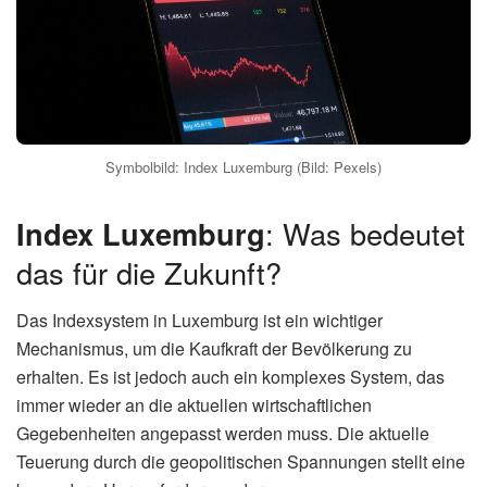
auch negative Auswirkungen. Positiv wäre, dass die
Arbeitnehmer und Rentner mehr Geld zur Verfügung hätten
und ihre Kaufkraft erhalten bliebe. Dies würde den Konsum
ankurbeln und die Wirtschaft stützen. Negativ wäre, dass
die Unternehmen höhere Lohnkosten hätten, was sich
wiederum auf die Preise auswirken könnte.
(Lesen Sie
auch:
FC Barcelona Champions League: FC gegen
Atlético
)
Die Regierung steht vor der schwierigen Aufgabe, die
Inflation einzudämmen, ohne die Wirtschaft zu gefährden.
Es ist zu erwarten, dass sie Maßnahmen ergreifen wird, um
die Energiepreise zu stabilisieren und die Unternehmen zu
entlasten. Denkbar wären beispielsweise
Steuersenkungen oder Zuschüsse.