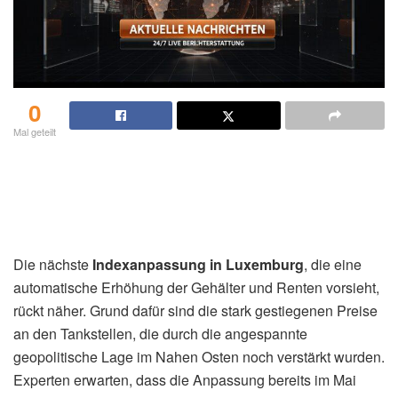
näher: Was
von
Levent
9. April 2026
0
Mal geteilt