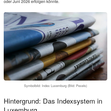
Die nächste
Indexanpassung in Luxemburg
, die eine
automatische Erhöhung der Gehälter und Renten vorsieht,
rückt näher. Grund dafür sind die stark gestiegenen Preise
an den Tankstellen, die durch die angespannte
geopolitische Lage im Nahen Osten noch verstärkt wurden.
Experten erwarten, dass die Anpassung bereits im Mai
oder Juni 2026 erfolgen könnte.