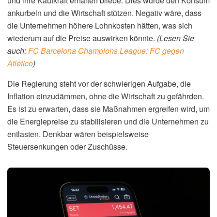
RTL Lëtzebuerg
, dass die Auswirkungen der Krise im
Nahen Osten noch lange spürbar sein werden, selbst
wenn der Krieg bald beendet sein sollte. „Selbst wenn der
Krieg im Nahen Osten morgen endet, wird dieser Schock
nachhaltige Spuren hinterlassen“, so Hein.
Ob die Indexanpassung tatsächlich schon im Mai erfolgen
wird, hängt davon ab, wie schnell sich die gestiegenen
Kraftstoffpreise in anderen Bereichen der Wirtschaft
bemerkbar machen. Das Statec wird die Inflationszahlen
für den Monat März am Mittwoch veröffentlichen und damit
Klarheit schaffen.
Auswirkungen auf Haushalte und
Wirtschaft
Eine baldige Indexanpassung hätte sowohl positive als