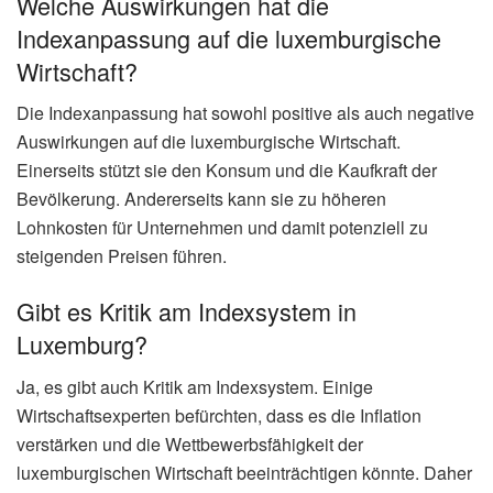
Warum steigen die Preise in Luxemburg
aktuell so stark an?
Die aktuelle Teuerung in Luxemburg ist vor allem auf die
gestiegenen Kraftstoffpreise zurückzuführen. Diese sind
wiederum eine Folge der angespannten geopolitischen
Lage im Nahen Osten, die sich auf die globalen Ölmärkte
auswirkt und die Preise in die Höhe treibt.
Wie funktioniert das Indexsystem in
Luxemburg genau?
Das Indexsystem in Luxemburg ist ein Mechanismus zur
automatischen Anpassung von Löhnen, Gehältern und
Renten an die Inflation. Steigt der Verbraucherpreisindex
um einen bestimmten Prozentsatz, werden auch die
Einkommen um denselben Prozentsatz erhöht, um die