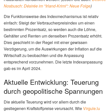
werden die Löhne, Gehälter und Renten automatisch an
die gestiegenen Lebenshaltungskosten angepasst.
Das System ist im
luxemburgischen Arbeitsgesetzbuch
verankert. Die genaue Höhe der Anpassung wird vom
Statec, dem nationalen Statistikamt Luxemburgs,
berechnet und basiert auf dem Verbraucherpreisindex.
Dieser Index misst die durchschnittliche Preisentwicklung
von Waren und Dienstleistungen, die von privaten
Haushalten konsumiert werden.
(Lesen Sie auch:
Desiree
Nosbusch: Désirée im "Irland-Krimi": Neue Folge
)
Die Funktionsweise des Indexmechanismus ist relativ
einfach: Steigt der Verbraucherpreisindex um einen
bestimmten Prozentsatz, so werden auch die Löhne,
Gehälter und Renten um denselben Prozentsatz erhöht.
Dies geschieht in der Regel mit einer gewissen
Verzögerung, um die Auswirkungen der Inflation auf die