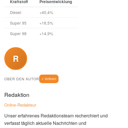
Gegebenheiten angepasst werden muss. Die aktuelle
Teuerung durch die geopolitischen Spannungen stellt eine
besondere Herausforderung dar.
Es ist zu erwarten, dass die Diskussion über die Zukunft
des Indexsystems in den kommenden Monaten intensiviert
wird. Dabei werden verschiedene Optionen diskutiert, wie
beispielsweise eine Reform des Systems oder eine
temporäre Aussetzung der Indexanpassung.
(Lesen Sie
auch:
FC Barcelona Champions League: FC in der:…
)
Weitere Informationen
Detaillierte Informationen zum Indexsystem in Luxemburg
bietet die
offizielle Webseite der luxemburgischen
Regierung
.
Überblick: Entwicklung der Kraftstoffpreise