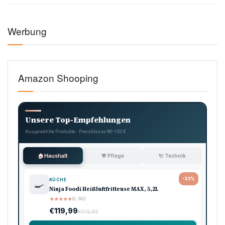
Symbolbild: Index Luxemburg (Bild: Pexels)
Tags:
GEHÄLTER
INDEXANPASSUNG
INFLATION
LUXEMBURG
WIRTSCHAFT
Vorheriger Artikel
Brand Berlin: Großbrand in: Dachstuhlbrand sorgt
Nächster Artikel