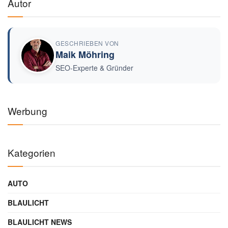
★
★
★
★
★
(2.870)
€94,99
€139,99
Auf Amazon ansehen →
-27%
HAUSHALT
🌬️
Rowenta Turbo Silence Extreme Standventilator
★
★
★
★
★
(4.120)
€94,99
€129,99
Auf Amazon ansehen →
🔗
Hinweis:
Als Amazon-Partner verdienen wir an qualifizierten Verkäufen. Keine
Mehrkosten für dich.
Preise können variieren · Stand: 6.8.2026
Werbung