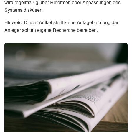
Kaufkraft zu erhalten.
Welche Auswirkungen hat die
Indexanpassung auf die luxemburgische
Wirtschaft?
Die Indexanpassung hat sowohl positive als auch negative
Auswirkungen auf die luxemburgische Wirtschaft.
Einerseits stützt sie den Konsum und die Kaufkraft der
Bevölkerung. Andererseits kann sie zu höheren
Lohnkosten für Unternehmen und damit potenziell zu
steigenden Preisen führen.
Gibt es Kritik am Indexsystem in
Luxemburg?
Ja, es gibt auch Kritik am Indexsystem. Einige
Wirtschaftsexperten befürchten, dass es die Inflation