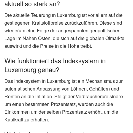
Unser erfahrenes Redaktionsteam recherchiert und
verfasst täglich aktuelle Nachrichten und
Hintergrundberichte zu relevanten Themen.
📰 Redaktion
✓ Geprüfter Inhalt
Häufig gestellte Fragen zu index
luxemburg
Wann erfolgt die nächste Indexanpassung
in Luxemburg voraussichtlich?
Experten gehen davon aus, dass die nächste
Indexanpassung in Luxemburg, bedingt durch die
gestiegenen Kraftstoffpreise, bereits im Mai oder Juni 2026
erfolgen könnte. Eine definitive Aussage wird nach der
Veröffentlichung der Inflationszahlen für März erwartet.