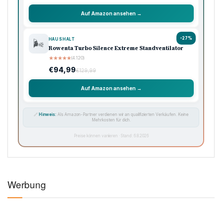
€119,99
€179,99
Auf Amazon ansehen →
-33%
KAFFEE
☕
Philips Domestic Appliances Espressomaschine
★
★
★
★
★
(5.620)
€99,99
€149,99
Auf Amazon ansehen →
-50%
SAUGROBOTER
🧹
iRobot Roomba Combo Essential, Saug- &
Wischroboter
★
★
★
★
★
(3.450)
€99,99
€199,99
Auf Amazon ansehen →
-32%
KÜCHE
🍲
Russell Hobbs Multikocher 14-in-1, 5L