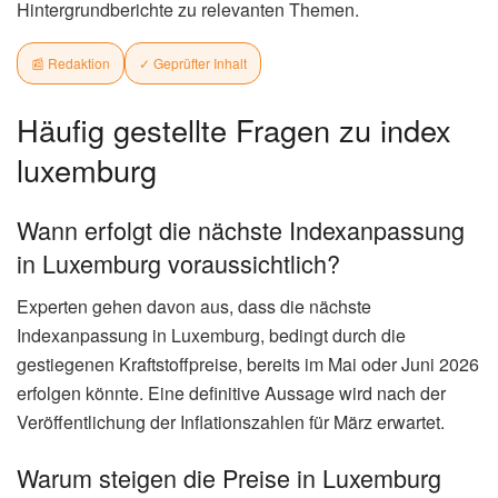
(Februar/März 2026)
Kraftstoff
Preisentwicklung
Diesel
+40,4%
Super 95
+18,5%
Super 98
+14,9%
R
ÜBER DEN AUTOR
✓ Verifiziert
Redaktion
Online-Redakteur