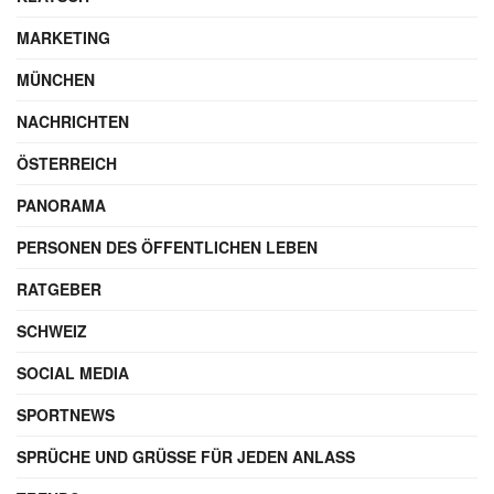
Autor
GESCHRIEBEN VON
Maik Möhring
SEO-Experte & Gründer
Werbung