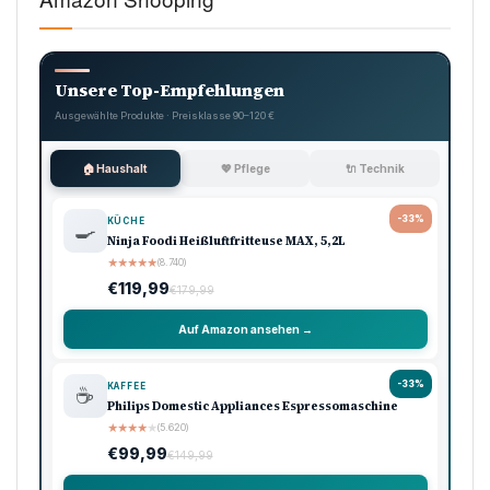
Unsere Top-Empfehlungen
Ausgewählte Produkte · Preisklasse 90–120 €
🏠 Haushalt
💖 Pflege
🔌 Technik
-33%
KÜCHE
🍳
Ninja Foodi Heißluftfritteuse MAX, 5,2L
★
★
★
★
★
(8.740)
€119,99
€179,99
Auf Amazon ansehen →
-33%
KAFFEE
☕
Philips Domestic Appliances Espressomaschine
★
★
★
★
★
(5.620)
€99,99
€149,99