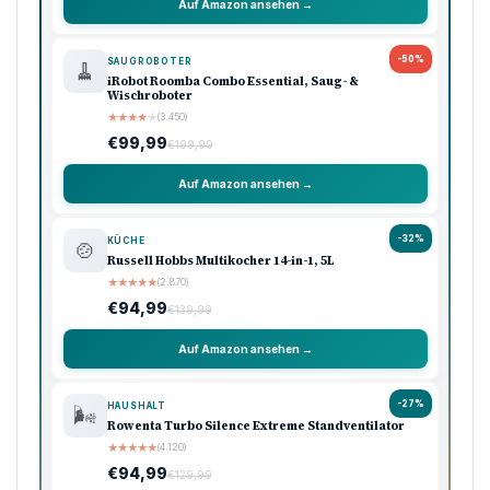
Auf Amazon ansehen →
-50%
SAUGROBOTER
🧹
iRobot Roomba Combo Essential, Saug- &
Wischroboter
★
★
★
★
★
(3.450)
€99,99
€199,99
Auf Amazon ansehen →
-32%
KÜCHE
🍲
Russell Hobbs Multikocher 14-in-1, 5L
★
★
★
★
★
(2.870)
€94,99
€139,99
Auf Amazon ansehen →
-27%
HAUSHALT
🌬️
Rowenta Turbo Silence Extreme Standventilator
★
★
★
★
★
(4.120)
€94,99
€129,99