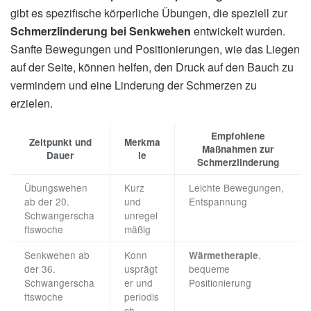
gibt es spezifische körperliche Übungen, die speziell zur
Schmerzlinderung bei Senkwehen
entwickelt wurden.
Sanfte Bewegungen und Positionierungen, wie das Liegen
auf der Seite, können helfen, den Druck auf den Bauch zu
vermindern und eine Linderung der Schmerzen zu
erzielen.
Empfohlene
Zeitpunkt und
Merkma
Maßnahmen zur
Dauer
le
Schmerzlinderung
Übungswehen
Kurz
Leichte Bewegungen,
ab der 20.
und
Entspannung
Schwangerscha
unregel
ftswoche
mäßig
Senkwehen ab
Konn
,
Wärmetherapie
der 36.
usprägt
bequeme
Schwangerscha
er und
Positionierung
ftswoche
periodis
ch