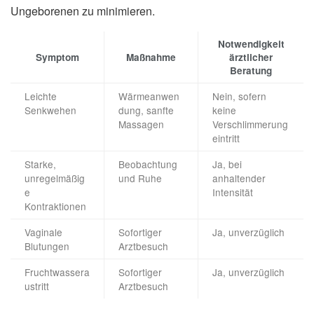
Ungeborenen zu minimieren.
Notwendigkeit
Symptom
Maßnahme
ärztlicher
Beratung
Leichte
Wärmeanwen
Nein, sofern
Senkwehen
dung, sanfte
keine
Massagen
Verschlimmerung
eintritt
Starke,
Beobachtung
Ja, bei
unregelmäßig
und Ruhe
anhaltender
e
Intensität
Kontraktionen
Vaginale
Sofortiger
Ja, unverzüglich
Blutungen
Arztbesuch
Fruchtwassera
Sofortiger
Ja, unverzüglich
ustritt
Arztbesuch