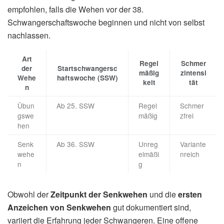
empfohlen, falls die Wehen vor der 38.
Schwangerschaftswoche beginnen und nicht von selbst
nachlassen.
Art
Regel
Schmer
der
Startschwangersc
mäßig
zintensi
Wehe
haftswoche (SSW)
keit
tät
n
Übun
Ab 25. SSW
Regel
Schmer
gswe
mäßig
zfrei
hen
Senk
Ab 36. SSW
Unreg
Variante
wehe
elmäßi
nreich
n
g
Obwohl der
Zeitpunkt der Senkwehen
und die
ersten
Anzeichen von Senkwehen
gut dokumentiert sind,
variiert die Erfahrung jeder Schwangeren. Eine offene