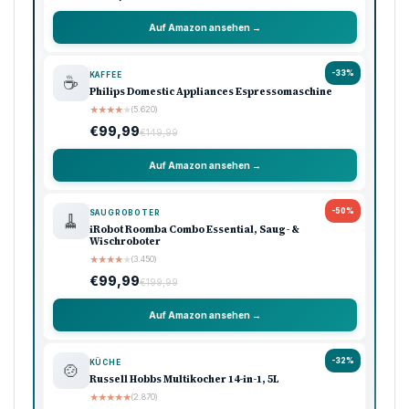
Auf Amazon ansehen →
-33%
KAFFEE
☕
Philips Domestic Appliances Espressomaschine
★
★
★
★
★
(5.620)
€99,99
€149,99
Auf Amazon ansehen →
-50%
SAUGROBOTER
🧹
iRobot Roomba Combo Essential, Saug- &
Wischroboter
★
★
★
★
★
(3.450)
€99,99
€199,99
Auf Amazon ansehen →
-32%
KÜCHE
🍲
Russell Hobbs Multikocher 14-in-1, 5L
★
★
★
★
★
(2.870)