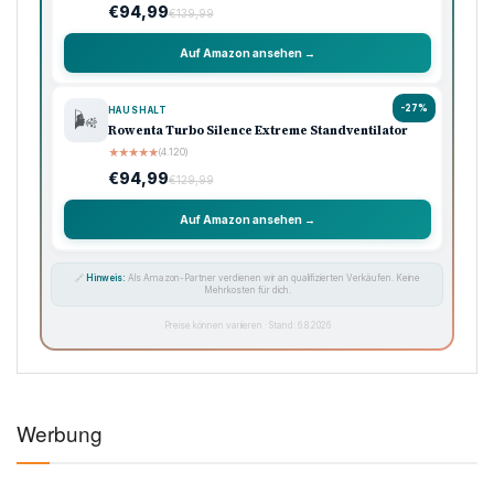
€94,99
€139,99
Auf Amazon ansehen →
-27%
HAUSHALT
🌬️
Rowenta Turbo Silence Extreme Standventilator
★
★
★
★
★
(4.120)
€94,99
€129,99
Auf Amazon ansehen →
🔗
Hinweis:
Als Amazon-Partner verdienen wir an qualifizierten Verkäufen. Keine
Mehrkosten für dich.
Preise können variieren · Stand: 6.8.2026
Werbung