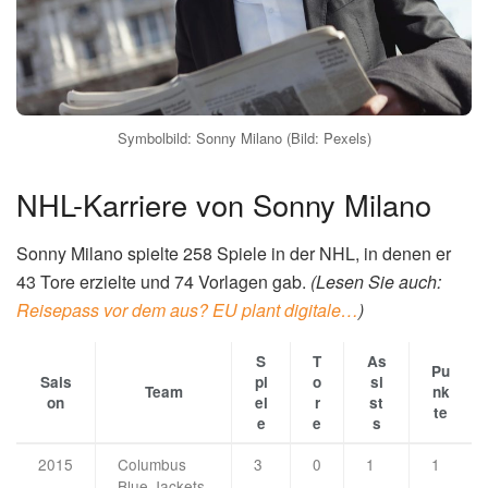
Symbolbild: Sonny Milano (Bild: Pexels)
NHL-Karriere von Sonny Milano
Sonny Milano spielte 258 Spiele in der NHL, in denen er
43 Tore erzielte und 74 Vorlagen gab.
(Lesen Sie auch:
Reisepass vor dem aus? EU plant digitale…
)
S
T
As
Pu
Sais
pi
o
si
Team
nk
on
el
r
st
te
e
e
s
2015
Columbus
3
0
1
1
-
Blue Jackets