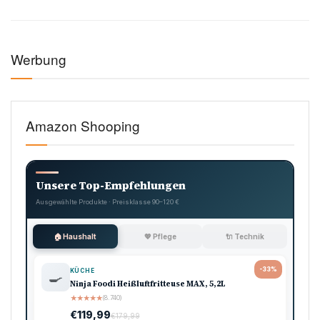
Werbung
Amazon Shooping
Unsere Top-Empfehlungen
Ausgewählte Produkte · Preisklasse 90–120 €
🏠 Haushalt
💖 Pflege
🔌 Technik
-33%
KÜCHE
🍳
Ninja Foodi Heißluftfritteuse MAX, 5,2L
★
★
★
★
★
(8.740)
€119,99
€179,99