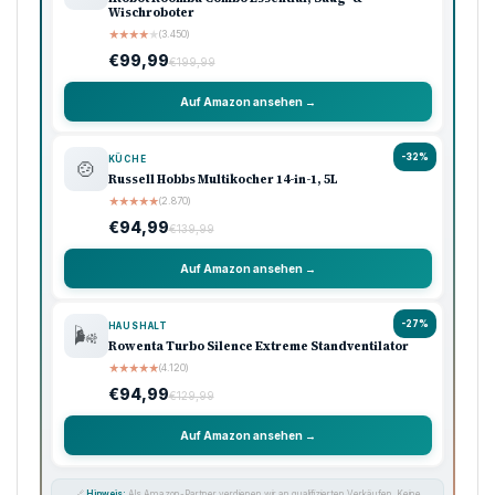
Wischroboter
★
★
★
★
★
(3.450)
€99,99
€199,99
Auf Amazon ansehen →
-32%
KÜCHE
🍲
Russell Hobbs Multikocher 14-in-1, 5L
★
★
★
★
★
(2.870)
€94,99
€139,99
Auf Amazon ansehen →
-27%
HAUSHALT
🌬️
Rowenta Turbo Silence Extreme Standventilator
★
★
★
★
★
(4.120)
€94,99
€129,99
Auf Amazon ansehen →
🔗
Hinweis:
Als Amazon-Partner verdienen wir an qualifizierten Verkäufen. Keine