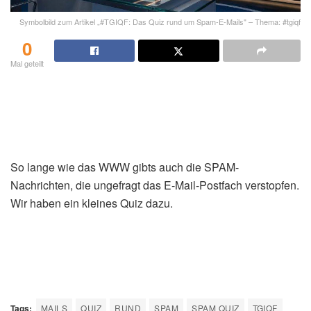
Symbolbild zum Artikel „#TGIQF: Das Quiz rund um Spam-E-Mails" – Thema: #tgiqf
0
Mal geteilt
So lange wie das WWW gibts auch die SPAM-
Nachrichten, die ungefragt das E-Mail-Postfach verstopfen.
Wir haben ein kleines Quiz dazu.
Tags:
MAILS
QUIZ
RUND
SPAM
SPAM QUIZ
TGIQF