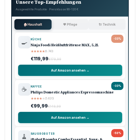
Unsere Top-Empfehlungen
Ausgewählte Produkte · Preisklasse 90–120 €
🏠 Haushalt
💖 Pflege
🔌 Technik
-33%
KÜCHE
🍳
Ninja Foodi Heißluftfritteuse MAX, 5,2L
★
★
★
★
★
(8.740)
€119,99
€179,99
Auf Amazon ansehen →
-33%
KAFFEE
☕
Philips Domestic Appliances Espressomaschine
★
★
★
★
★
(5.620)
€99,99
€149,99
Auf Amazon ansehen →
-50%
SAUGROBOTER
🧹
iRobot Roomba Combo Essential, Saug- &