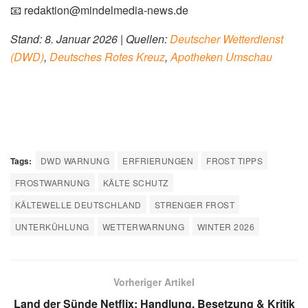
Wie lange dauert die aktuelle Kältewelle an?
Fazit: Strenger Frost erfordert
besondere Vorsicht
Die aktuelle Warnung vor strengem Frost in Deutschland
ist ernst zu nehmen. Mit Temperaturen bis -15°C im
Flachland und bis -27°C in den Bergregionen drohen
erhebliche Gefahren für Gesundheit, Infrastruktur und
Verkehr. Der DWD empfiehlt, längere Aufenthalte im Freien
zu vermeiden und Frostschutzmaßnahmen für
Wasserleitungen, Autos und Pflanzen zu ergreifen.
Besonders gefährdet sind ältere Menschen, Kinder und
Obdachlose. Achte auf deine Mitmenschen und rufe im
Notfall die 112. Die Kältewelle hält voraussichtlich bis zum
Wochenende an.