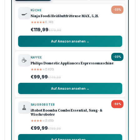
KÄLTEWELLE DEUTSCHLAND
STRENGER FROST
UNTERKÜHLUNG
WETTERWARNUNG
WINTER 2026
Vorheriger Artikel
Land der Sünde Netflix: Handlung, Besetzung & Kritik
Nächster Artikel
Schulausfall Niedersachsen heute: Alle Landkreise
8./9.1.
Werbung
Amazon Shooping