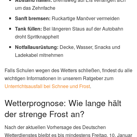
⚠️ Vorsicht Bergungstod:
Bei stark unterkühlten
Personen darf das kalte Blut aus den Extremitäten
nicht zu schnell zum Herzen gelangen. Massagen,
Wärmflaschen oder schnelle Bewegungen können
lebensbedrohliche Herzrhythmusstörungen auslösen.
Strenger Frost und
Straßenverkehr: Das müssen
Autofahrer wissen
Die Kombination aus strengem Frost und Schneefall führt
zu gefährlichen Straßenverhältnissen. Der DWD warnt
zusätzlich vor Glätte und örtlichen Schneeverwehungen.
Besonders kritisch ist die Situation in den Mittelgebirgen