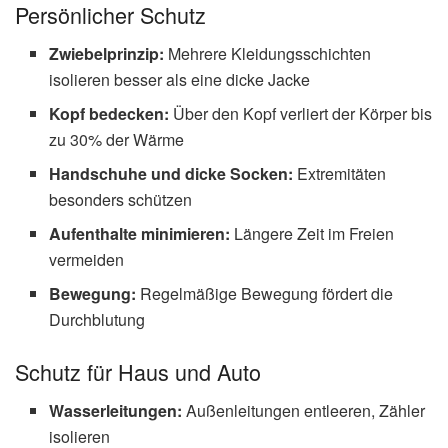
Bei Kälte verengen sich die Blutgefäße in den
Extremitäten, um die lebenswichtigen Organe warm zu
halten. Das betroffene Gewebe wird dabei schlechter mit
Sauerstoff versorgt und kann absterben.
💡 Risikogruppen für Kälteschäden:
Ältere Menschen und kleine Kinder
(eingeschränkte Wärmeregulierung)
Menschen mit Durchblutungsstörungen oder
Diabetes
Obdachlose und Outdoor-Arbeiter
Personen unter Alkoholeinfluss (unterschätzen die
Kälte)
Was tun bei strengem Frost? 10