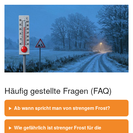
Wetterprognose: Wie lange hält
der strenge Frost an?
Nach der aktuellen Vorhersage des Deutschen
Wetterdienstes bleibt es bis mindestens Freitag, 10. Januar
2026, frostig. In der Nordhälfte sind weitere Schneefälle
möglich, während im Süden unter Hochdruckeinfluss
vorübergehend trockenes Wetter herrscht.
Tagestempera
Nachttempera
Tag
Niederschlag
tur
tur
-6 bis 0°C
-10 bis -15°C
Leichter Schnee
Do,
8.1.
-4 bis +2°C
-8 bis -12°C
Verbreitet Schnee
Fr, 9.1.
-2 bis +4°C
-5 bis -10°C
Teils Schnee, teils
Sa,