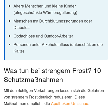
Stadiu
Körpertempe
Symptome
m
ratur
35–32°C
Zittern, erhöhter Puls, schnelle Atmung
Stadiu
m I
32–28°C
Zittern hört auf, Muskelstarre,
Stadiu
Bewusstseinstrübung
m II
28–24°C
Bewusstlosigkeit, schwacher Puls
Stadiu
m III
unter 24°C
Scheintod, Lebensgefahr
Stadiu
m IV
Erfrierungen: Diese Körperteile sind
besonders gefährdet
Erfrierungen betreffen vor allem schlecht durchblutete
Körperstellen: Finger, Zehen, Ohren, Nase und Wangen.