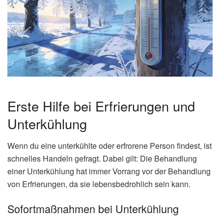
Durchblutung
Schutz für Haus und Auto
Wasserleitungen:
Außenleitungen entleeren, Zähler
isolieren
Autobatterie:
Bei extremer Kälte Thermohülle
verwenden oder Garage nutzen
Frostschutzmittel:
Scheibenwaschanlage und
Kühlsystem prüfen
Türschlösser:
Mit Graphit oder Enteiser-Spray
behandeln
Pflanzen:
Empfindliche Gewächse mit Vlies oder
Mulch abdecken
Weitere Informationen zu deinen Rechten bei Winterwetter