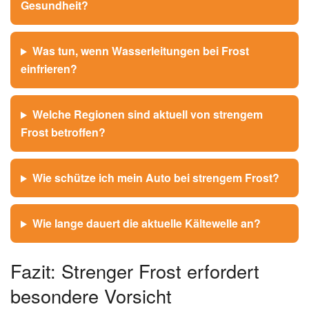
trocken
10.1.
Ab Donnerstag strömt mildere Atlantikluft in den Süden
und Westen, während es im Norden und Osten kalt bleibt.
Weitere Kältephasen im Januar sind nach Einschätzung
der Meteorologen nicht ausgeschlossen.