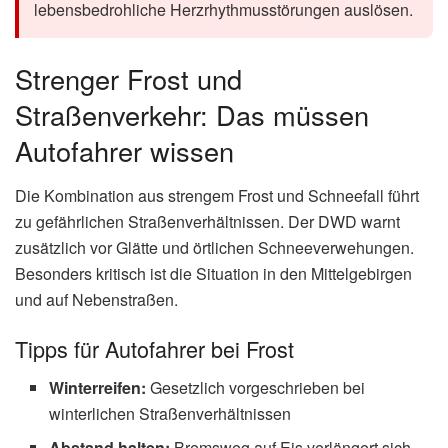
Wenn du eine unterkühlte oder erfrorene Person findest, ist
schnelles Handeln gefragt. Dabei gilt: Die Behandlung
einer Unterkühlung hat immer Vorrang vor der Behandlung
von Erfrierungen, da sie lebensbedrohlich sein kann.
Sofortmaßnahmen bei Unterkühlung
Notruf 112 wählen
Person an einen warmen, windgeschützten Ort
bringen
Nasse Kleidung entfernen und in Decken wickeln
KEINE aktive Wärme durch Reiben, Wärmflaschen
oder heißes Wasser
Bei Bewusstsein: Warme, gezuckerte Getränke
(keinen Alkohol!)
Bei Bewusstlosigkeit: Stabile Seitenlage, ggf.
Herzdruckmassage