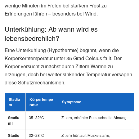
⚠️ Besonders betroffene Gebiete:
Bayern:
München, Weilheim-Schongau (bis -17°C
in Muldenlagen), Bayerischer Wald
Sachsen:
Erzgebirge mit Rekordwerten bis -27°C
(Kühnhaide)
Osthälfte:
Von der Neiße über das Erzgebirge bis
zum Alpenrand
Mittelgebirge:
Harz, Thüringer Wald, Schwarzwald
Laut DWD-Prognose sinken die Temperaturen in der Nacht
zum Donnerstag in der Nordwesthälfte auf -5 Grad,
während im Osten und Süden mäßiger bis strenger Frost
mit -10 bis -15 Grad erwartet wird. Durch den Windchill-
Effekt können sich die Temperaturen noch deutlich kälter
anfühlen.