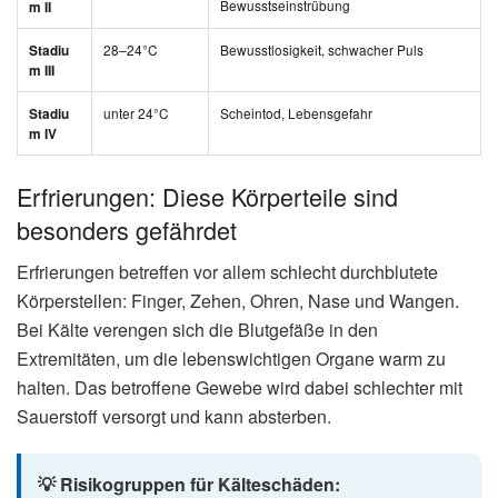
Wie gefährlich ist strenger Frost
für Menschen?
Die Gesundheitsrisiken bei strengem Frost werden häufig
unterschätzt. Laut
Deutschem Roten Kreuz
können bereits
wenige Minuten im Freien bei starkem Frost zu
Erfrierungen führen – besonders bei Wind.
Unterkühlung: Ab wann wird es
lebensbedrohlich?
Eine Unterkühlung (Hypothermie) beginnt, wenn die
Körperkerntemperatur unter 35 Grad Celsius fällt. Der
Körper versucht zunächst durch Zittern Wärme zu
erzeugen, doch bei weiter sinkender Temperatur versagen
diese Schutzmechanismen.