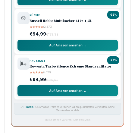
Unsere Top-Empfehlungen
Ausgewählte Produkte · Preisklasse 90–120 €
🏠 Haushalt
💖 Pflege
🔌 Technik
-33%
KÜCHE
🍳
Ninja Foodi Heißluftfritteuse MAX, 5,2L
★
★
★
★
★
(8.740)
€119,99
€179,99
Auf Amazon ansehen →
-33%
KAFFEE
☕
Philips Domestic Appliances Espressomaschine
★
★
★
★
★
(5.620)
€99,99
€149,99
Auf Amazon ansehen →