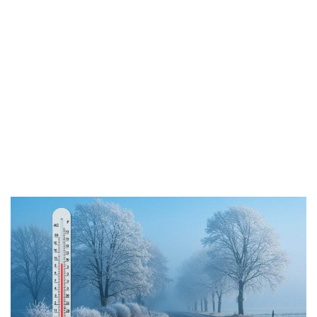
Was ist strenger Frost? Definition
und Warnstufen
Strenger Frost ist ein meteorologischer Fachbegriff, der
Temperaturen zwischen -10 und -15 Grad Celsius
beschreibt. Der
Deutsche Wetterdienst (DWD)
unterscheidet vier Froststufen, die für unterschiedliche
Gefahren stehen.
Frostart
Temperatur
Gefahrenstufe
0 bis -5°C
Gelb (Stufe 1)
Leichter Frost
-5 bis -10°C
Gelb (Stufe 1)
Mäßiger Frost
-10 bis -15°C
Orange (Stufe 2)
Strenger Frost
unter -15°C
Rot (Stufe 3)
Sehr strenger Frost