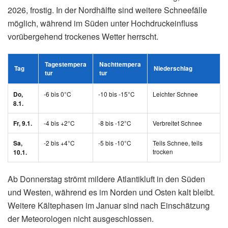
und auf Nebenstraßen.
Tipps für Autofahrer bei Frost
Winterreifen:
Gesetzlich vorgeschrieben bei
winterlichen Straßenverhältnissen
Abstand halten:
Bremsweg auf Eis verlängert sich
um das Zehnfache
Sanft bremsen:
Ruckartige Manöver vermeiden
Tank füllen:
Bei längeren Staus auf der Autobahn
droht Spritknappheit
Notfallausrüstung:
Decke, Wasser, Snacks und
Ladekabel mitnehmen
Falls Schulen wegen des Wetters schließen, findest du alle
wichtigen Informationen in unserem Ratgeber zum
Unterrichtsausfall bei Schnee und Frost
.