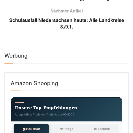
Autor:
MinDelMedia Redaktion | Wetter & Aktuelles
Unsere Redaktion informiert über aktuelle Wetterlagen,
Warnungen und praktische Tipps für den Alltag.
📧
redaktion@mindelmedia-news.de
Stand: 8. Januar 2026 | Quellen:
Deutscher Wetterdienst
(DWD)
,
Deutsches Rotes Kreuz
,
Apotheken Umschau
Tags:
DWD WARNUNG
ERFRIERUNGEN
FROST TIPPS
FROSTWARNUNG
KÄLTE SCHUTZ