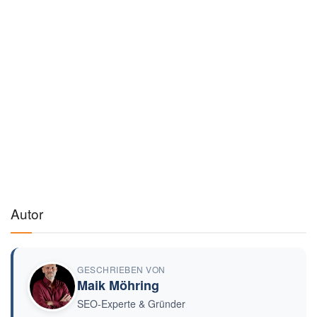
Auf Amazon ansehen →
🔗
Hinweis:
Als Amazon-Partner verdienen wir an qualifizierten Verkäufen. Keine
Mehrkosten für dich.
Preise können variieren · Stand: 9.8.2026
Werbung