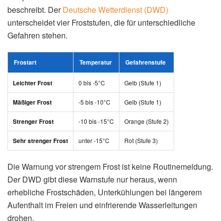
📖 Lesezeit: 8 Minuten | Zuletzt aktualisiert: 8. Januar 2026
❄️ Strenger Frost – Das Wichtigste auf einen Blick:
Temperaturen:
Bis -15°C im Flachland, bis -27°C
im Erzgebirge
Betroffene Regionen:
Osten, Süden (Bayern),
Erzgebirge, Alpenvorland, Neiße-Region
Warnstufe:
Orange (Stufe 2) – amtliche Warnung
vor strengem Frost
DWD-Empfehlung:
Längere Aufenthalte im Freien
vermeiden
Dauer:
Frostnächte bis mindestens Freitag, 10.
Januar 2026
Inhaltsverzeichnis