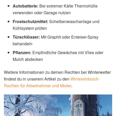
Schutzmaßnahmen
Mit den richtigen Vorkehrungen lassen sich die Gefahren
von strengem Frost deutlich reduzieren. Diese
Maßnahmen empfiehlt die
Apotheken Umschau
:
Persönlicher Schutz
Zwiebelprinzip:
Mehrere Kleidungsschichten
isolieren besser als eine dicke Jacke
Kopf bedecken:
Über den Kopf verliert der Körper bis
zu 30% der Wärme
Handschuhe und dicke Socken:
Extremitäten
besonders schützen
Aufenthalte minimieren:
Längere Zeit im Freien
vermeiden
Bewegung:
Regelmäßige Bewegung fördert die