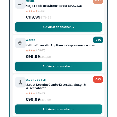
-33%
KÜCHE
🍳
Ninja Foodi Heißluftfritteuse MAX, 5,2L
★
★
★
★
★
(8.740)
€119,99
€179,99
Auf Amazon ansehen →
-33%
KAFFEE
☕
Philips Domestic Appliances Espressomaschine
★
★
★
★
★
(5.620)
€99,99
€149,99
Auf Amazon ansehen →
-50%
SAUGROBOTER
🧹
iRobot Roomba Combo Essential, Saug- &
Wischroboter
★
★
★
★
★
(3.450)
€99,99
€199,99
Auf Amazon ansehen →