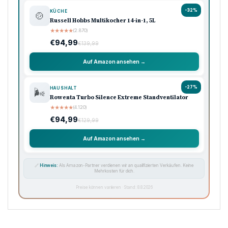
-32%
KÜCHE
🍲
Russell Hobbs Multikocher 14-in-1, 5L
★
★
★
★
★
(2.870)
€94,99
€139,99
Auf Amazon ansehen →
-27%
HAUSHALT
🌬️
Rowenta Turbo Silence Extreme Standventilator
★
★
★
★
★
(4.120)
€94,99
€129,99
Auf Amazon ansehen →
🔗
Hinweis:
Als Amazon-Partner verdienen wir an qualifizierten Verkäufen. Keine
Mehrkosten für dich.
Preise können variieren · Stand: 8.8.2026