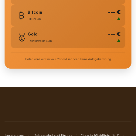
--- €
Bitcoin
₿
▲
BTC/EUR
--- €
Gold
🥇
▲
Feinunze in EUR
Daten von CoinGecko & Yahoo Finance • Keine Anlageberatung
Impressum
Datenschutzerklärung
Cookie-Richtlinie (EU)