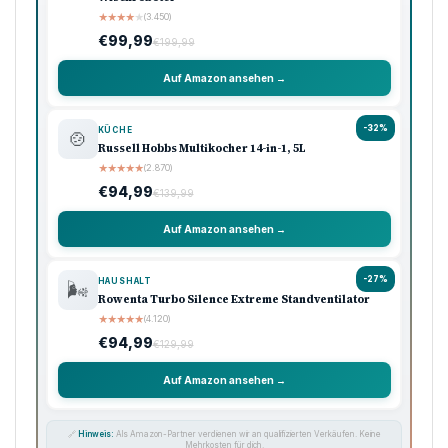
★
★
★
★
★
(3.450)
€99,99
€199,99
Auf Amazon ansehen →
-32%
KÜCHE
🍲
Russell Hobbs Multikocher 14-in-1, 5L
★
★
★
★
★
(2.870)
€94,99
€139,99
Auf Amazon ansehen →
-27%
HAUSHALT
🌬️
Rowenta Turbo Silence Extreme Standventilator
★
★
★
★
★
(4.120)
€94,99
€129,99
Auf Amazon ansehen →
🔗
Hinweis:
Als Amazon-Partner verdienen wir an qualifizierten Verkäufen. Keine
Mehrkosten für dich.