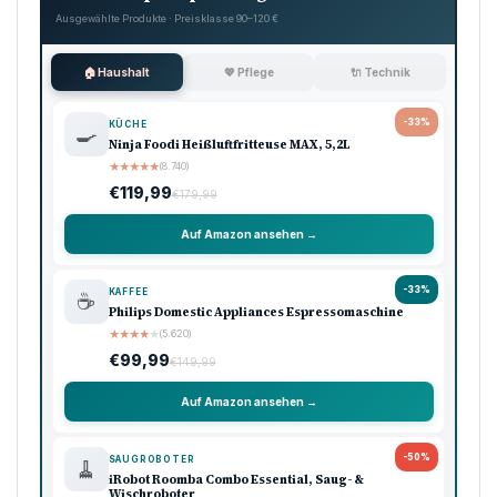
Ausgewählte Produkte · Preisklasse 90–120 €
🏠 Haushalt
💖 Pflege
🔌 Technik
-33%
KÜCHE
🍳
Ninja Foodi Heißluftfritteuse MAX, 5,2L
★
★
★
★
★
(8.740)
€119,99
€179,99
Auf Amazon ansehen →
-33%
KAFFEE
☕
Philips Domestic Appliances Espressomaschine
★
★
★
★
★
(5.620)
€99,99
€149,99
Auf Amazon ansehen →
-50%
SAUGROBOTER
🧹
iRobot Roomba Combo Essential, Saug- &
Wischroboter