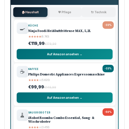
🏠 Haushalt
💖 Pflege
🔌 Technik
-33%
KÜCHE
🍳
Ninja Foodi Heißluftfritteuse MAX, 5,2L
★
★
★
★
★
(8.740)
€119,99
€179,99
Auf Amazon ansehen →
-33%
KAFFEE
☕
Philips Domestic Appliances Espressomaschine
★
★
★
★
★
(5.620)
€99,99
€149,99
Auf Amazon ansehen →
-50%
SAUGROBOTER
🧹
iRobot Roomba Combo Essential, Saug- &
Wischroboter
★
★
★
★
★
(3.450)