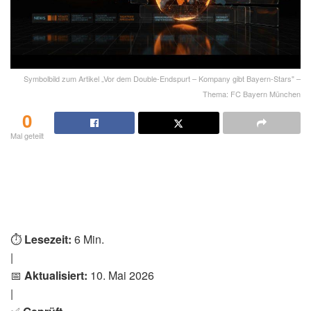
Symbolbild zum Artikel „Vor dem Double-Endspurt – Kompany gibt Bayern-Stars" –
Thema: FC Bayern München
0
Mal geteilt
⏱️
Lesezeit:
6 Min.
|
📅
Aktualisiert:
10. Mai 2026
|