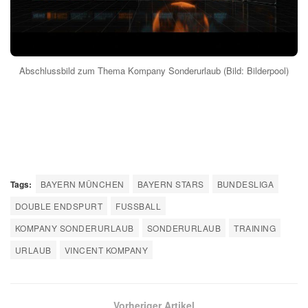
Abschlussbild zum Thema Kompany Sonderurlaub (Bild: Bilderpool)
Tags:
BAYERN MÜNCHEN
BAYERN STARS
BUNDESLIGA
DOUBLE ENDSPURT
FUSSBALL
KOMPANY SONDERURLAUB
SONDERURLAUB
TRAINING
URLAUB
VINCENT KOMPANY
Vorheriger Artikel