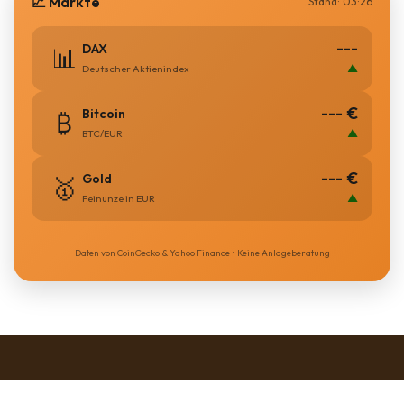
📈 Märkte
Stand: 03:26
---
DAX
📊
▲
Deutscher Aktienindex
--- €
Bitcoin
₿
▲
BTC/EUR
--- €
Gold
🥇
▲
Feinunze in EUR
Daten von CoinGecko & Yahoo Finance • Keine Anlageberatung