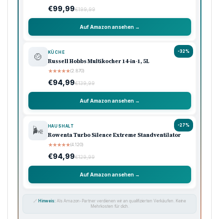
€99,99
€199,99
Auf Amazon ansehen →
-32%
KÜCHE
🍲
Russell Hobbs Multikocher 14-in-1, 5L
★
★
★
★
★
(2.870)
€94,99
€139,99
Auf Amazon ansehen →
-27%
HAUSHALT
🌬️
Rowenta Turbo Silence Extreme Standventilator
★
★
★
★
★
(4.120)
€94,99
€129,99
Auf Amazon ansehen →
🔗
Hinweis:
Als Amazon-Partner verdienen wir an qualifizierten Verkäufen. Keine
Mehrkosten für dich.