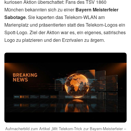
kuriosen Aktion überschattet: Fans des TSV 1860
München bekannten sich zu einer
Bayern Meisterfeier
Sabotage
. Sie kaperten das Telekom-WLAN am
Marienplatz und präsentierten statt des Telekom-Logos ein
Spott-Logo. Ziel der Aktion war es, ein eigenes, satirisches
Logo zu platzieren und den Erzrivalen zu ärgern.
Aufmacherbild zum Artikel „Mit Telekom-Trick zur Bayern-Meisterfeier –