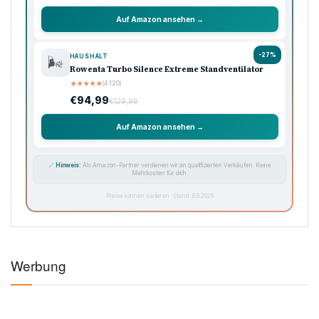
Auf Amazon ansehen →
-27%
HAUSHALT
🌬️
Rowenta Turbo Silence Extreme Standventilator
★
★
★
★
★
(4.120)
€94,99
€129,99
Auf Amazon ansehen →
🔗
Hinweis:
Als Amazon-Partner verdienen wir an qualifizierten Verkäufen. Keine
Mehrkosten für dich.
Preise können variieren · Stand: 8.8.2026
Werbung