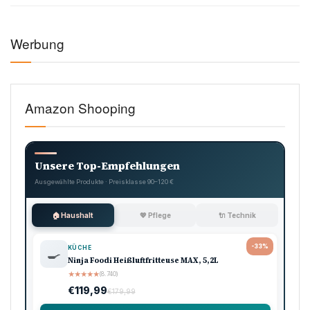
Werbung
Amazon Shooping
Unsere Top-Empfehlungen
Ausgewählte Produkte · Preisklasse 90–120 €
🏠 Haushalt
💖 Pflege
🔌 Technik
-33%
KÜCHE
🍳
Ninja Foodi Heißluftfritteuse MAX, 5,2L
★
★
★
★
★
(8.740)
€119,99
€179,99