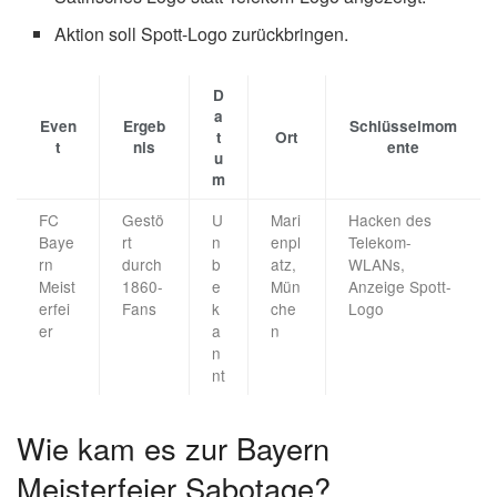
Aktion soll Spott-Logo zurückbringen.
D
a
Even
Ergeb
Schlüsselmom
t
Ort
t
nis
ente
u
m
FC
Gestö
U
Mari
Hacken des
Baye
rt
n
enpl
Telekom-
rn
durch
b
atz,
WLANs,
Meist
1860-
e
Mün
Anzeige Spott-
erfei
Fans
k
che
Logo
er
a
n
n
nt
Wie kam es zur Bayern
Meisterfeier Sabotage?