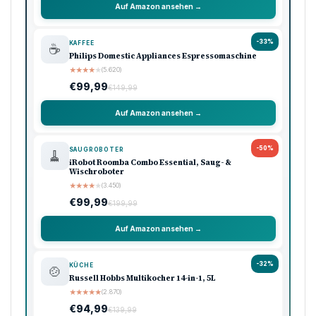
Auf Amazon ansehen →
-33%
KAFFEE
☕
Philips Domestic Appliances Espressomaschine
★
★
★
★
★
(5.620)
€99,99
€149,99
Auf Amazon ansehen →
-50%
SAUGROBOTER
🧹
iRobot Roomba Combo Essential, Saug- &
Wischroboter
★
★
★
★
★
(3.450)
€99,99
€199,99
Auf Amazon ansehen →
-32%
KÜCHE
🍲
Russell Hobbs Multikocher 14-in-1, 5L
★
★
★
★
★
(2.870)
€94,99
€139,99