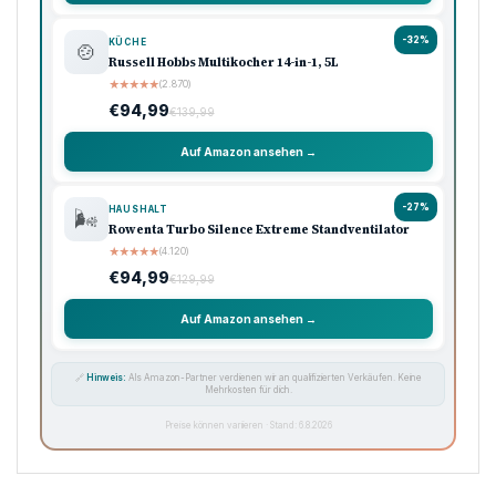
-32%
KÜCHE
🍲
Russell Hobbs Multikocher 14-in-1, 5L
★
★
★
★
★
(2.870)
€94,99
€139,99
Auf Amazon ansehen →
-27%
HAUSHALT
🌬️
Rowenta Turbo Silence Extreme Standventilator
★
★
★
★
★
(4.120)
€94,99
€129,99
Auf Amazon ansehen →
🔗
Hinweis:
Als Amazon-Partner verdienen wir an qualifizierten Verkäufen. Keine
Mehrkosten für dich.
Preise können variieren · Stand: 6.8.2026