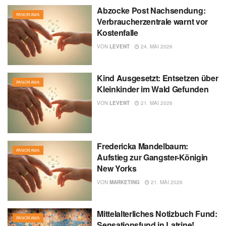
Abzocke Post Nachsendung:
PANORAMA
Verbraucherzentrale warnt vor
Kostenfalle
VON
LEVENT
24. MAI 2026
Kind Ausgesetzt: Entsetzen über
PANORAMA
Kleinkinder im Wald Gefunden
VON
LEVENT
21. MAI 2026
Fredericka Mandelbaum:
PANORAMA
Aufstieg zur Gangster-Königin
New Yorks
VON
MARKETING
21. MAI 2026
Mittelalterliches Notizbuch Fund:
PANORAMA
Sensationsfund in Latrine!