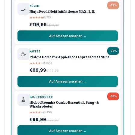
-33%
KÜCHE
🍳
Ninja Foodi Heißluftfritteuse MAX, 5,2L
★
★
★
★
★
(8.740)
€119,99
€179,99
Auf Amazon ansehen →
-33%
KAFFEE
☕
Philips Domestic Appliances Espressomaschine
★
★
★
★
★
(5.620)
€99,99
€149,99
Auf Amazon ansehen →
-50%
SAUGROBOTER
🧹
iRobot Roomba Combo Essential, Saug- &
Wischroboter
★
★
★
★
★
(3.450)
€99,99
€199,99
Auf Amazon ansehen →