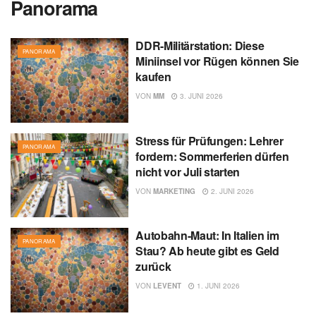
Panorama
DDR-Militärstation: Diese
PANORAMA
Miniinsel vor Rügen können Sie
kaufen
VON
MM
3. JUNI 2026
Stress für Prüfungen: Lehrer
PANORAMA
fordern: Sommerferien dürfen
nicht vor Juli starten
VON
MARKETING
2. JUNI 2026
Autobahn-Maut: In Italien im
PANORAMA
Stau? Ab heute gibt es Geld
zurück
VON
LEVENT
1. JUNI 2026