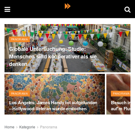
PANORAMA
Globale Untersuchung: Studie:
Menschen sind kooperativer als sie
denken
PANORAMA
PANORAMA
Los Angeles: James Handy tot aufgefunden
Besuch im 
– Hollywood-Veteran wurde erstochen
auf'm Flur
Home
Kategorie
Panorama