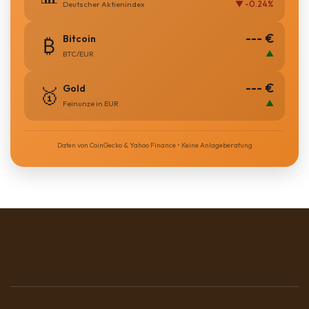
▼ -0.24%
Deutscher Aktienindex
--- €
Bitcoin
₿
▲
BTC/EUR
--- €
Gold
🥇
▲
Feinunze in EUR
Daten von CoinGecko & Yahoo Finance • Keine Anlageberatung