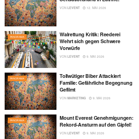
VON
LEVENT
12. MAI 2026
Walrettung Kritik: Reederei
PANORAMA
Wehrt sich gegen Schwere
Vorwürfe
VON
LEVENT
9. MAI 2026
Tollwütiger Biber Attackiert
PANORAMA
Familie: Gefährliche Begegnung
Gefilmt
VON
MARKETING
9. MAI 2026
Mount Everest Genehmigungen:
PANORAMA
Rekord-Ansturm auf den Gipfel!
VON
LEVENT
9. MAI 2026