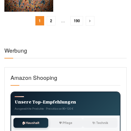
1
2
…
190
Werbung
Amazon Shooping
Unsere Top-Empfehlungen
Ausgewählte Produkte · Preisklasse 90–120 €
🏠 Haushalt
💖 Pflege
🔌 Technik