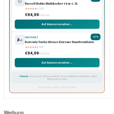
🍲
Russell Hobbs Multikocher 14-in-1, 5L
★
★
★
★
★
(2.870)
€94,99
€139,99
Auf Amazon ansehen →
-27%
HAUSHALT
🌬️
Rowenta Turbo Silence Extreme Standventilator
★
★
★
★
★
(4.120)
€94,99
€129,99
Auf Amazon ansehen →
🔗
Hinweis:
Als Amazon-Partner verdienen wir an qualifizierten Verkäufen. Keine
Mehrkosten für dich.
Preise können variieren · Stand: 9.8.2026
Werbung