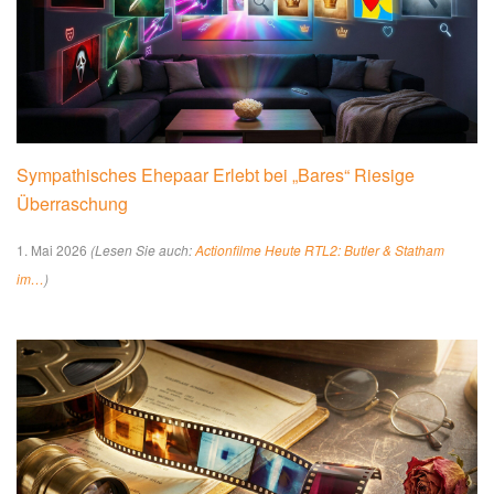
Sympathisches Ehepaar Erlebt bei „Bares“ Riesige
Überraschung
1. Mai 2026
(Lesen Sie auch:
Actionfilme Heute RTL2: Butler & Statham
im…
)