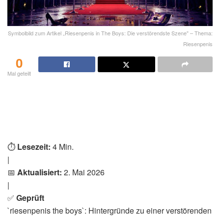
Symbolbild zum Artikel „Riesenpenis in The Boys: Die verstörendste Szene" – Thema:
Riesenpenis
0
Mal geteilt
⏱️
Lesezeit:
4 Min.
|
📅
Aktualisiert:
2. Mai 2026
|
✅
Geprüft
`riesenpenis the boys`: Hintergründe zu einer verstörenden