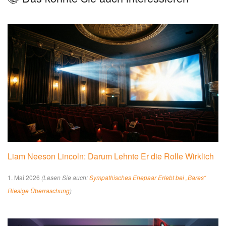
Liam Neeson Lincoln: Darum Lehnte Er die Rolle Wirklich
1. Mai 2026
(Lesen Sie auch:
Sympathisches Ehepaar Erlebt bei „Bares“
Riesige Überraschung
)