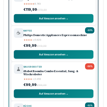
★
★
★
★
★
(8.740)
€119,99
€179,99
Auf Amazon ansehen →
-33%
KAFFEE
☕
Philips Domestic Appliances Espressomaschine
★
★
★
★
★
(5.620)
€99,99
€149,99
Auf Amazon ansehen →
-50%
SAUGROBOTER
🧹
iRobot Roomba Combo Essential, Saug- &
Wischroboter
★
★
★
★
★
(3.450)
€99,99
€199,99
Auf Amazon ansehen →
-32%
KÜCHE