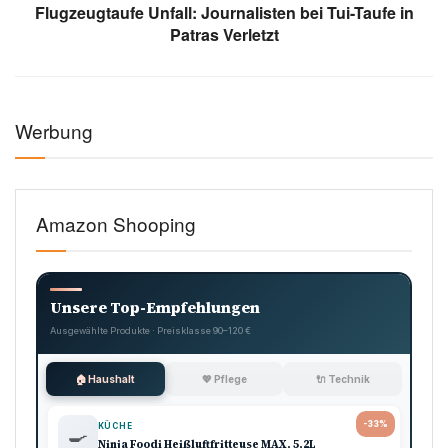
Flugzeugtaufe Unfall: Journalisten bei Tui-Taufe in
Patras Verletzt
Werbung
Amazon Shooping
Unsere Top-Empfehlungen
Ausgewählte Produkte · Preisklasse 90–120 €
🏠 Haushalt
💖 Pflege
🔌 Technik
-33%
KÜCHE
🍳
Ninja Foodi Heißluftfritteuse MAX, 5,2L