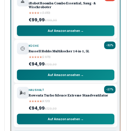
🧹
iRobot Roomba Combo Essential, Saug- &
Wischroboter
★
★
★
★
★
(3.450)
€99,99
€199,99
Auf Amazon ansehen →
-32%
KÜCHE
🍲
Russell Hobbs Multikocher 14-in-1, 5L
★
★
★
★
★
(2.870)
€94,99
€139,99
Auf Amazon ansehen →
-27%
HAUSHALT
🌬️
Rowenta Turbo Silence Extreme Standventilator
★
★
★
★
★
(4.120)
€94,99
€129,99
Auf Amazon ansehen →