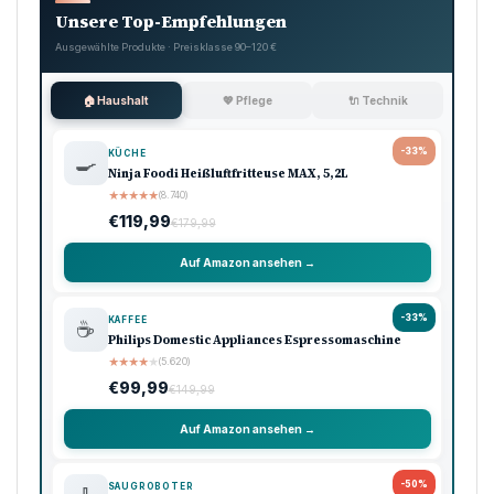
Unsere Top-Empfehlungen
Ausgewählte Produkte · Preisklasse 90–120 €
🏠 Haushalt
💖 Pflege
🔌 Technik
-33%
KÜCHE
🍳
Ninja Foodi Heißluftfritteuse MAX, 5,2L
★
★
★
★
★
(8.740)
€119,99
€179,99
Auf Amazon ansehen →
-33%
KAFFEE
☕
Philips Domestic Appliances Espressomaschine
★
★
★
★
★
(5.620)
€99,99
€149,99
Auf Amazon ansehen →
-50%
SAUGROBOTER