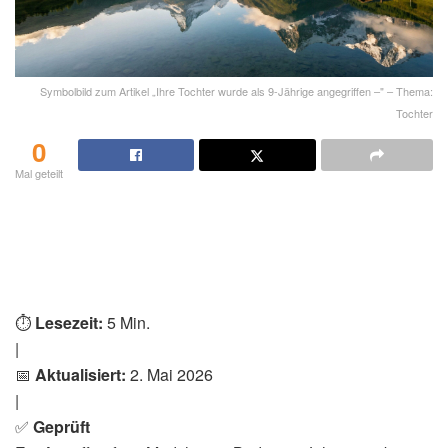
Symbolbild zum Artikel „Ihre Tochter wurde als 9-Jährige angegriffen –" – Thema:
Tochter
0
Mal geteilt
⏱️
Lesezeit:
5 Min.
|
📅
Aktualisiert:
2. Mai 2026
|
✅
Geprüft