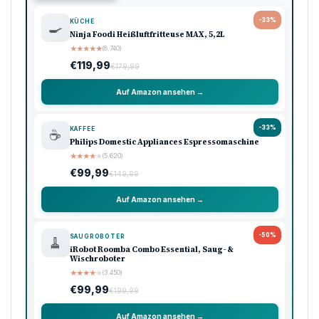
-33%
KÜCHE
🍳
Ninja Foodi Heißluftfritteuse MAX, 5,2L
★
★
★
★
★
(8.740)
€119,99
€179,99
Auf Amazon ansehen →
-33%
KAFFEE
☕
Philips Domestic Appliances Espressomaschine
★
★
★
★
★
(5.620)
€99,99
€149,99
Auf Amazon ansehen →
-50%
SAUGROBOTER
🧹
iRobot Roomba Combo Essential, Saug- &
Wischroboter
★
★
★
★
★
(3.450)
€99,99
€199,99
Auf Amazon ansehen →