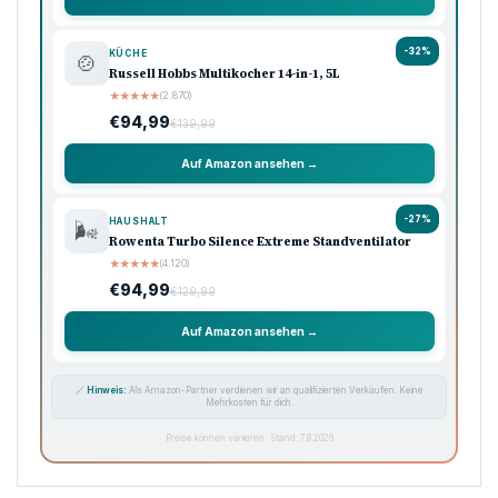
-32%
KÜCHE
🍲
Russell Hobbs Multikocher 14-in-1, 5L
★
★
★
★
★
(2.870)
€94,99
€139,99
Auf Amazon ansehen →
-27%
HAUSHALT
🌬️
Rowenta Turbo Silence Extreme Standventilator
★
★
★
★
★
(4.120)
€94,99
€129,99
Auf Amazon ansehen →
🔗
Hinweis:
Als Amazon-Partner verdienen wir an qualifizierten Verkäufen. Keine
Mehrkosten für dich.
Preise können variieren · Stand: 7.8.2026