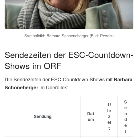
Symbolbild: Barbara Schoeneberger (Bild: Pexels)
Sendezeiten der ESC-Countdown-
Shows im ORF
Die Sendezeiten der ESC-Countdown-Shows mit
Barbara
Schöneberger
im Überblick:
S
U
e
hr
Dat
n
Sendung
z
um
d
ei
e
t
r