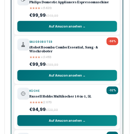
Philips Domestic Appliances Espressomaschine
★
★
★
★
★
(5.620)
€99,99
€149,99
Auf Amazon ansehen →
-50%
SAUGROBOTER
🧹
iRobot Roomba Combo Essential, Saug- &
Wischroboter
★
★
★
★
★
(3.450)
€99,99
€199,99
Auf Amazon ansehen →
-32%
KÜCHE
🍲
Russell Hobbs Multikocher 14-in-1, 5L
★
★
★
★
★
(2.870)
€94,99
€139,99
Auf Amazon ansehen →