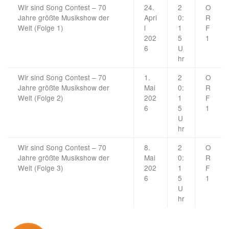
Wir sind Song Contest – 70
24.
2
O
Jahre größte Musikshow der
Apri
0:
R
Welt (Folge 1)
l
1
F
202
5
1
6
U
hr
Wir sind Song Contest – 70
1.
2
O
Jahre größte Musikshow der
Mai
0:
R
Welt (Folge 2)
202
1
F
6
5
1
U
hr
Wir sind Song Contest – 70
8.
2
O
Jahre größte Musikshow der
Mai
0:
R
Welt (Folge 3)
202
1
F
6
5
1
U
hr