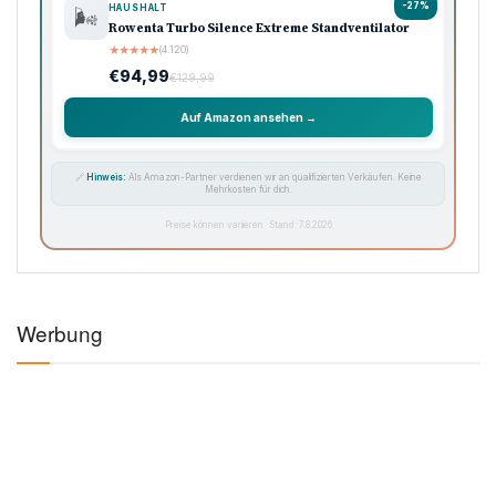
-27%
HAUSHALT
🌬️
Rowenta Turbo Silence Extreme Standventilator
★
★
★
★
★
(4.120)
€94,99
€129,99
Auf Amazon ansehen →
🔗
Hinweis:
Als Amazon-Partner verdienen wir an qualifizierten Verkäufen. Keine
Mehrkosten für dich.
Preise können variieren · Stand: 7.8.2026
Werbung