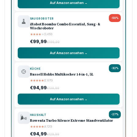
Auf Amazon ansehen →
-50%
SAUGROBOTER
🧹
iRobot Roomba Combo Essential, Saug- &
Wischroboter
★
★
★
★
★
(3.450)
€99,99
€199,99
Auf Amazon ansehen →
-32%
KÜCHE
🍲
Russell Hobbs Multikocher 14-in-1, 5L
★
★
★
★
★
(2.870)
€94,99
€139,99
Auf Amazon ansehen →
-27%
HAUSHALT
🌬️
Rowenta Turbo Silence Extreme Standventilator
★
★
★
★
★
(4.120)
€94,99
€129,99