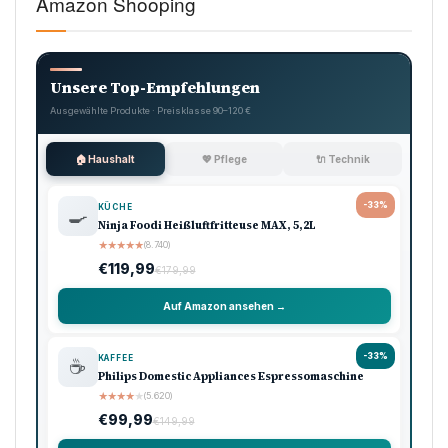
Amazon Shooping
Unsere Top-Empfehlungen
Ausgewählte Produkte · Preisklasse 90–120 €
🏠 Haushalt
💖 Pflege
🔌 Technik
-33%
KÜCHE
🍳
Ninja Foodi Heißluftfritteuse MAX, 5,2L
★
★
★
★
★
(8.740)
€119,99
€179,99
Auf Amazon ansehen →
-33%
KAFFEE
☕
Philips Domestic Appliances Espressomaschine
★
★
★
★
★
(5.620)
€99,99
€149,99