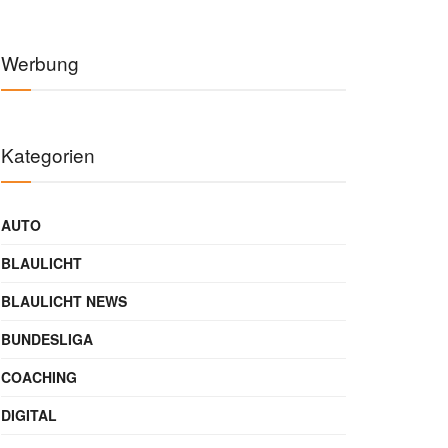
★
★
★
★
★
(4.120)
€94,99
€129,99
Auf Amazon ansehen →
🔗
Hinweis:
Als Amazon-Partner verdienen wir an qualifizierten
Verkäufen. Keine Mehrkosten für dich.
Preise können variieren · Stand: 6.8.2026
Werbung