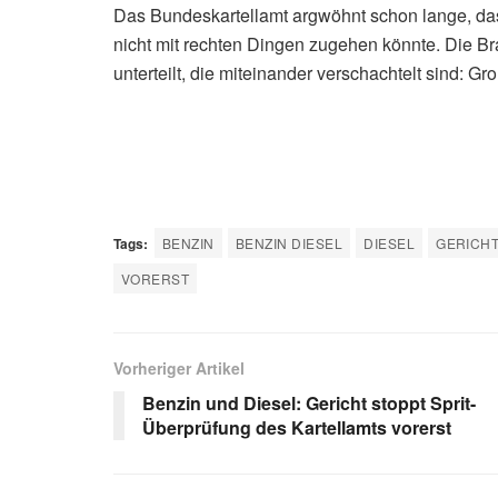
Man sei sehr überrascht von der Gerichtsentsch
eingelegt, sagte Kartellamtspräsident
Andreas M
entscheidende Stufe in der Wertschöpfungskette
Diesen ersten Anwendungsfall eines neuen Wettb
umfassenden Sektoruntersuchung vorbereitet. „D
aufklären“, sagte Mundt. Ohne die Informatione
fortsetzen. „Diese Verzögerung ist sehr bedauerli
Das Bundeskartellamt argwöhnt schon lange, das
nicht mit rechten Dingen zugehen könnte. Die B
unterteilt, die miteinander verschachtelt sind: 