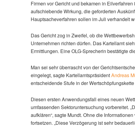
Tanken ist teuer wie selten zuvor. Deutschlands 
Lupe nehmen und bekommen einen Dämpfer.
Im Ringen um einen besseren Überblick über di
einen Dämpfer hinnehmen. Deutschlands oberste 
Verfahren zur Überprüfung der Wettbewerbsverhäl
worden sei. Dies habe das Düsseldorfer Oberlan
Das
Kartellamt
wollte Auskünfte von zwei Preisi
Firmen vor Gericht und bekamen in Eilverfahren 
aufschiebende Wirkung, die geforderten Auskünfte
Hauptsacheverfahren sollen im Juli verhandelt 
Das Gericht zog in Zweifel, ob die Wettbewerbsh
Unternehmen richten dürfen. Das Kartellamt sieht
Ermittlungen. Eine OLG-Sprecherin bestätigte di