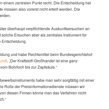
Wettbewerbshüter wollen die Kraftstoffbranche unter die
e Preisfindung am Spritmarkt muss das
Bundeskartellamt
Wettbewerbshüter teilten in Bonn mit, dass ihr
tnisse im Kraftstoff-Großhandel vorläufig gestoppt
desgericht (OLG) entschieden.
nformationsdiensten haben, dagegen zogen die beiden
in einem zentralen Punkt recht. Die Entscheidung hat
 müssen also vorerst nicht erteilt werden. Die
werden.
üter überhaupt verpflichtende Auskunftsersuchen an
 solche Ersuchen aber als zentrales Instrument für
e Entscheidung.