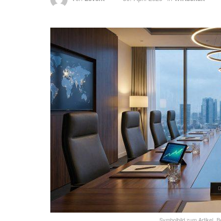
Home
Personen
Nachrichten
Sportnews
Home
Wirtschaft
Benzin und Diesel:
Überprüfung des Ka
von
Levent
30. April 2026
in
Wirtschaft