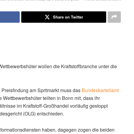
enzin und Diesel: Gericht stoppt Sprit-Überprüfung des" – Thema: Bundeskartellamt
Share on Twitter