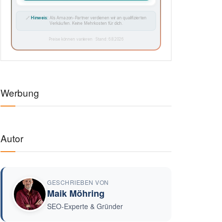
Auf Amazon ansehen →
-50%
SAUGROBOTER
🧹
iRobot Roomba Combo Essential, Saug-
& Wischroboter
★
★
★
★
★
(3.450)
€99,99
€199,99
Auf Amazon ansehen →
-32%
KÜCHE
🍲
Russell Hobbs Multikocher 14-in-1, 5L
★
★
★
★
★
(2.870)
€94,99
€139,99
Auf Amazon ansehen →
-27%
HAUSHALT
🌬️
Rowenta Turbo Silence Extreme
Standventilator