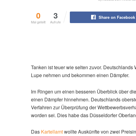
Symbolbild zum Artikel „B
0
3
Share on Facebook
Mal geteilt
Aufrufe