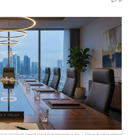
Wissen
Über uns
Kontakt
 Gericht stoppt Sprit-
rtellamts vorerst
0