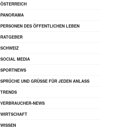
Autor
GESCHRIEBEN VON
Maik Möhring
SEO-Experte & Gründer
Werbung