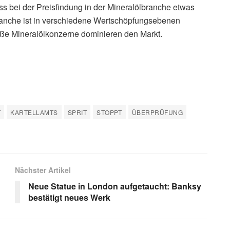
eidung und habe Rechtsmittel beim Bundesgerichtshof
undt
. „Der Kraftstoff-Großhandel ist eine ganz
 vom Bohrloch bis zur Zapfsäule.“
ewerbsinstruments habe man sehr sorgfältig mit einer
ie Rolle der Preisinformationsdienste müssen wir
n von diesen Firmen könne man das Verfahren nicht
ch.“
s bei der Preisfindung in der Mineralölbranche etwas
ranche ist in verschiedene Wertschöpfungsebenen
Große Mineralölkonzerne dominieren den Markt.