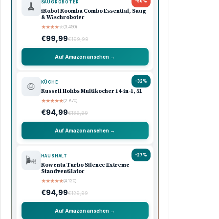
Amazon Shooping
Unsere Top-Empfehlungen
Ausgewählte Produkte · Preisklasse 90–120 €
🏠 Haushalt
💖 Pflege
🔌 Technik
-33%
KÜCHE
🍳
Ninja Foodi Heißluftfritteuse MAX, 5,2L
★
★
★
★
★
(8.740)
€119,99
€179,99
Auf Amazon ansehen →
-33%
KAFFEE
☕
Philips Domestic Appliances
Espressomaschine
★
★
★
★
★
(5.620)
€99,99
€149,99