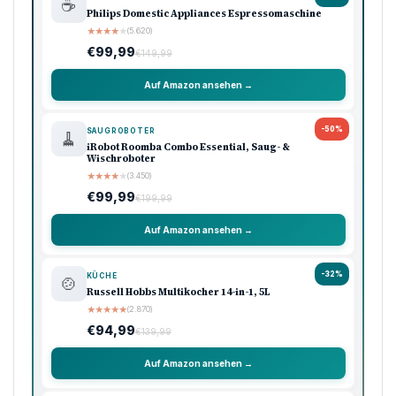
☕
Philips Domestic Appliances Espressomaschine
★
★
★
★
★
(5.620)
€99,99
€149,99
Auf Amazon ansehen →
-50%
SAUGROBOTER
🧹
iRobot Roomba Combo Essential, Saug- &
Wischroboter
★
★
★
★
★
(3.450)
€99,99
€199,99
Auf Amazon ansehen →
-32%
KÜCHE
🍲
Russell Hobbs Multikocher 14-in-1, 5L
★
★
★
★
★
(2.870)
€94,99
€139,99
Auf Amazon ansehen →