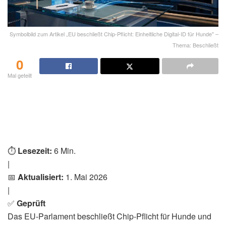
Symbolbild zum Artikel „EU beschließt Chip-Pflicht: Einheitliche Digital-ID für Hunde" –
Thema: Beschließt
0
Mal geteilt
⏱️
Lesezeit:
6 Min.
|
📅
Aktualisiert:
1. Mai 2026
|
✅
Geprüft
Das EU-Parlament beschließt Chip-Pflicht für Hunde und