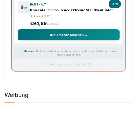
-27%
HAUSHALT
🌬️
Rowenta Turbo Silence Extreme Standventilator
★
★
★
★
★
(4.120)
€94,99
€129,99
Auf Amazon ansehen →
🔗
Hinweis:
Als Amazon-Partner verdienen wir an qualifizierten Verkäufen. Keine
Mehrkosten für dich.
Preise können variieren · Stand: 6.8.2026
Werbung