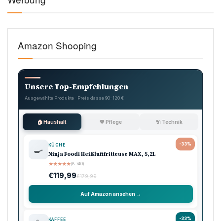
Amazon Shooping
Unsere Top-Empfehlungen
Ausgewählte Produkte · Preisklasse 90–120 €
🏠 Haushalt
💖 Pflege
🔌 Technik
-33%
KÜCHE
🍳
Ninja Foodi Heißluftfritteuse MAX, 5,2L
★
★
★
★
★
(8.740)
€119,99
€179,99
Auf Amazon ansehen →
-33%
KAFFEE