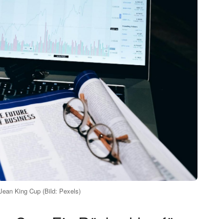
ugiesischen Oeiras unterlag die Auswahl von Teamchef
en mit 1:2. Damit rutscht das DTB-Team in die
nenwettbewerbs ab, wie der
Spiegel
berichtet.