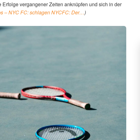
offs durchsetzen. Dies ist ein langer und steiniger Weg,
Billie Jean King Cup
ist es entscheidend, dass die
lla Seidel sich weiterentwickeln und ihre Leistungen
dingungen verbessern, um talentierte Spielerinnen zu
f internationale Wettbewerbe zu ermöglichen. Nur so
e Erfolge vergangener Zeiten anknüpfen und sich in der
ps – NYC FC: schlagen NYCFC: Der…
)