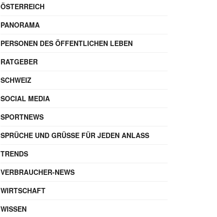
Autor
GESCHRIEBEN VON
Maik Möhring
SEO-Experte & Gründer
Werbung