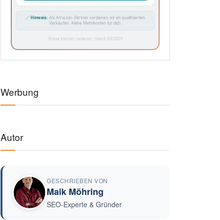
Auf Amazon ansehen →
-50%
SAUGROBOTER
🧹
iRobot Roomba Combo Essential, Saug-
& Wischroboter
★
★
★
★
★
(3.450)
€99,99
€199,99
Auf Amazon ansehen →
-32%
KÜCHE
🍲
Russell Hobbs Multikocher 14-in-1, 5L
★
★
★
★
★
(2.870)
€94,99
€139,99
Auf Amazon ansehen →
-27%
HAUSHALT
🌬️
Rowenta Turbo Silence Extreme
Standventilator