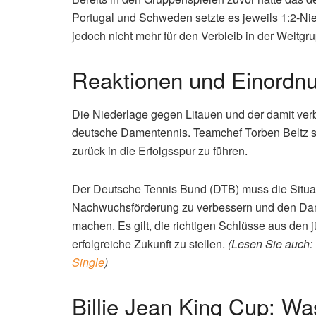
Die aktuelle Entwicklung 
Das entscheidende Spiel gegen Litauen fand auf
Noha Akugue gewann ihr Einzel gegen Andre Lukos
verletzten Eva Lys Deutschlands Nummer eins, 
entschied der Match-Tiebreak im dritten Satz d
auch:
Valentin Vacherot schockt Musetti beim M
Bereits in den Gruppenspielen zuvor hatte das 
Portugal und Schweden setzte es jeweils 1:2-Ni
jedoch nicht mehr für den Verbleib in der Weltgr
Reaktionen und Einordn
Die Niederlage gegen Litauen und der damit ver
deutsche Damentennis. Teamchef Torben Beltz s