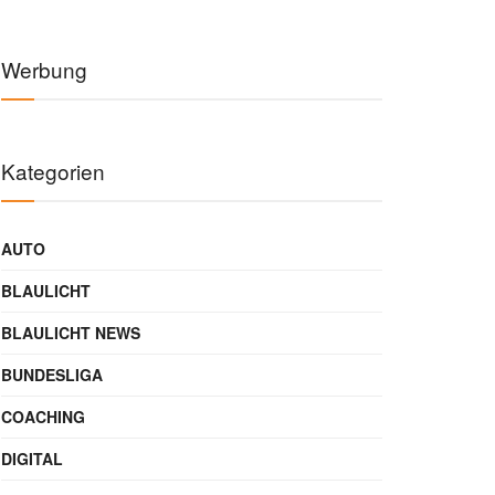
★
★
★
★
★
(4.120)
€94,99
€129,99
Auf Amazon ansehen →
🔗
Hinweis:
Als Amazon-Partner verdienen wir an qualifizierten
Verkäufen. Keine Mehrkosten für dich.
Preise können variieren · Stand: 8.8.2026
Werbung