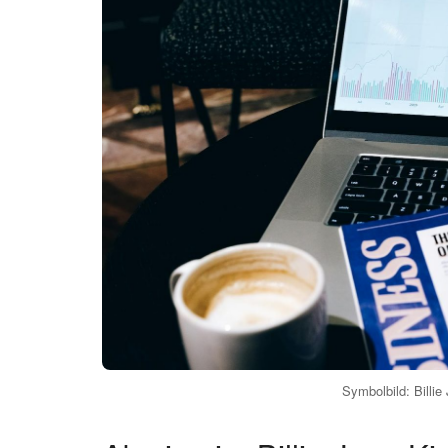
ist in die Drittklassigkeit abgestiegen. Im port
Torben Beltz im Playdown dem Außenseiter Litau
Regionalgruppe II des prestigeträchtigen Natio