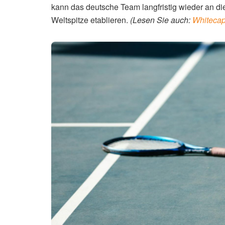
erfolgreich bestreiten und sich dann in den Play-
der viel Arbeit und Engagement erfordert.
Ausblick in die Zukunft
Für die Zukunft des deutschen Damentennis im
jungen Spielerinnen wie Noma Noha Akugue und E
stabilisieren. Zudem muss der DTB die Rahmenbe
fördern und ihnen eine optimale Vorbereitung au
kann das deutsche Team langfristig wieder an di
Weltspitze etablieren.
(Lesen Sie auch:
Whiteca