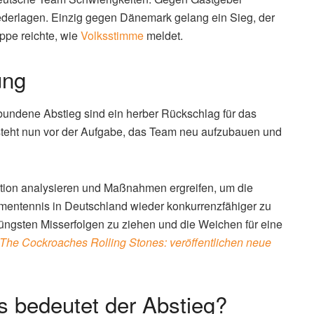
im Detail
 einem unscheinbaren Außenplatz in Oeiras statt. Noma
iute mit 6:4, 6:4. Ella Seidel, in Abwesenheit der
vergab die Chance auf die Vorentscheidung. Am Ende
es Doppels die Begegnung zugunsten Litauens.
(Lesen Sie
asters in…
)
deutsche Team Schwierigkeiten. Gegen Gastgeber
ederlagen. Einzig gegen Dänemark gelang ein Sieg, der
uppe reichte, wie
Volksstimme
meldet.
ung
bundene Abstieg sind ein herber Rückschlag für das
teht nun vor der Aufgabe, das Team neu aufzubauen und