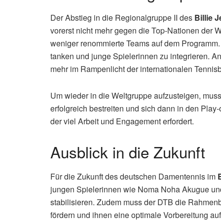
zurück in die Erfolgsspur zu führen.
Der Deutsche Tennis Bund (DTB) muss die Situa
Nachwuchsförderung zu verbessern und den Dam
machen. Es gilt, die richtigen Schlüsse aus den 
erfolgreiche Zukunft zu stellen.
(Lesen Sie auch:
Single
)
Billie Jean King Cup: Wa
Der Abstieg in die Regionalgruppe II des
Billie 
vorerst nicht mehr gegen die Top-Nationen der W
weniger renommierte Teams auf dem Programm. Di
tanken und junge Spielerinnen zu integrieren. An
mehr im Rampenlicht der internationalen Tennis
Um wieder in die Weltgruppe aufzusteigen, muss