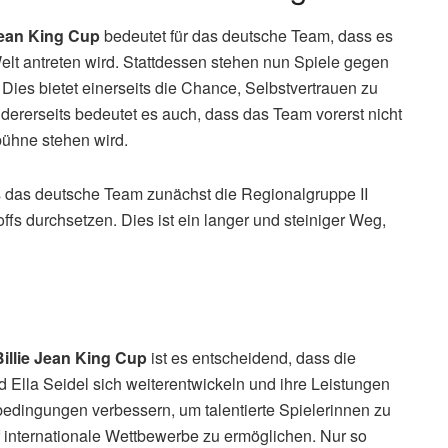
tion analysieren und Maßnahmen ergreifen, um die
entennis in Deutschland wieder konkurrenzfähiger zu
jüngsten Misserfolgen zu ziehen und die Weichen für eine
The Cockroaches Rolling Stones: veröffentlichen neue
s bedeutet der Abstieg?
Jean King Cup
bedeutet für das deutsche Team, dass es
elt antreten wird. Stattdessen stehen nun Spiele gegen
es bietet einerseits die Chance, Selbstvertrauen zu
dererseits bedeutet es auch, dass das Team vorerst nicht
bühne stehen wird.
 das deutsche Team zunächst die Regionalgruppe II