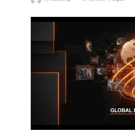
Home
Personen
Nachrichten
Sportnews
Home
Digital
Deutsche Tennis-
Billie Jean King C
von
Marketing
12. April 2026
in
Digital