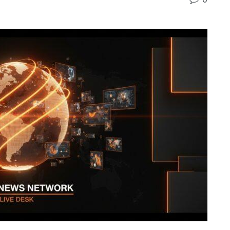
Wissen
Über uns
Kontakt
Damen steigen im
up
0