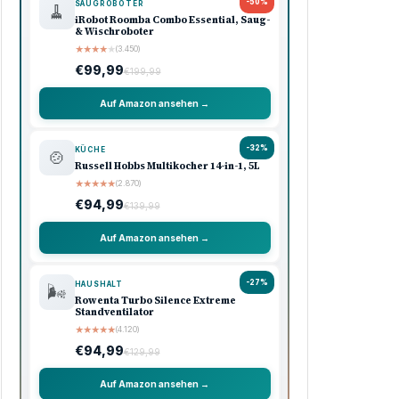
Amazon Shooping
Unsere Top-Empfehlungen
Ausgewählte Produkte · Preisklasse 90–120 €
🏠 Haushalt
💖 Pflege
🔌 Technik
-33%
KÜCHE
🍳
Ninja Foodi Heißluftfritteuse MAX, 5,2L
★
★
★
★
★
(8.740)
€119,99
€179,99
Auf Amazon ansehen →
-33%
KAFFEE
☕
Philips Domestic Appliances
Espressomaschine
★
★
★
★
★
(5.620)
€99,99
€149,99