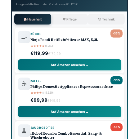
Ausgewählte Produkte · Preisklasse 90–120 €
🏠 Haushalt
💖 Pflege
🔌 Technik
-33%
KÜCHE
🍳
Ninja Foodi Heißluftfritteuse MAX, 5,2L
★
★
★
★
★
(8.740)
€119,99
€179,99
Auf Amazon ansehen →
-33%
KAFFEE
☕
Philips Domestic Appliances Espressomaschine
★
★
★
★
★
(5.620)
€99,99
€149,99
Auf Amazon ansehen →
-50%
SAUGROBOTER
🧹
iRobot Roomba Combo Essential, Saug- &
Wischroboter