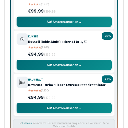
★
★
★
★
★
(3.450)
€99,99
€199,99
Auf Amazon ansehen →
-32%
KÜCHE
🍲
Russell Hobbs Multikocher 14-in-1, 5L
★
★
★
★
★
(2.870)
€94,99
€139,99
Auf Amazon ansehen →
-27%
HAUSHALT
🌬️
Rowenta Turbo Silence Extreme Standventilator
★
★
★
★
★
(4.120)
€94,99
€129,99
Auf Amazon ansehen →
🔗
Hinweis:
Als Amazon-Partner verdienen wir an qualifizierten Verkäufen. Keine
Mehrkosten für dich.