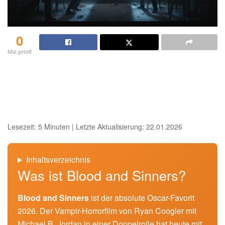
0
Mal geteilt
Lesezeit: 5 Minuten | Letzte Aktualisierung: 22.01.2026
Inhaltsverzeichnis
Was ist Blood and Sinners?
Blood and Sinners
ist der absolute Oscar-Favorit
2026. Der Vampir-Horrorfilm von Ryan Coogler mit
Michael B. Jordan in einer Doppelrolle hat heute mit