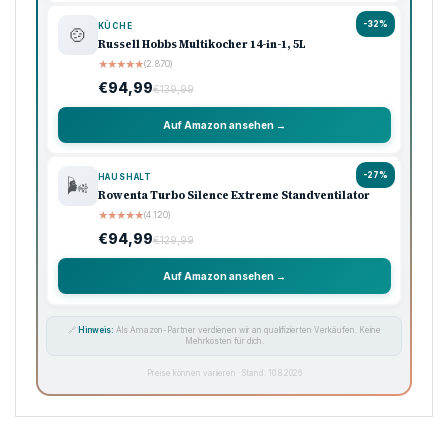
-32%
KÜCHE
🍲
Russell Hobbs Multikocher 14-in-1, 5L
★
★
★
★
★
(2.870)
€94,99
€139,99
Auf Amazon ansehen →
-27%
HAUSHALT
🌬️
Rowenta Turbo Silence Extreme Standventilator
★
★
★
★
★
(4.120)
€94,99
€129,99
Auf Amazon ansehen →
🔗
Hinweis:
Als Amazon-Partner verdienen wir an qualifizierten Verkäufen. Keine
Mehrkosten für dich.
Preise können variieren · Stand: 10.8.2026