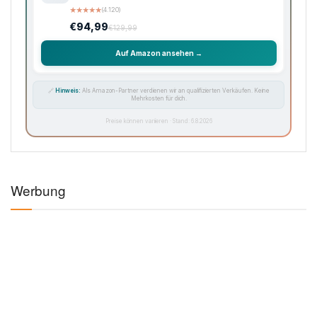
★
★
★
★
★
(4.120)
€94,99
€129,99
Auf Amazon ansehen →
🔗
Hinweis:
Als Amazon-Partner verdienen wir an qualifizierten Verkäufen. Keine
Mehrkosten für dich.
Preise können variieren · Stand: 6.8.2026
Werbung