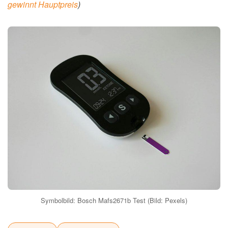
gewinnt Hauptpreis
)
Symbolbild: Bosch Mafs2671b Test (Bild: Pexels)