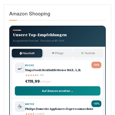
Amazon Shooping
Unsere Top-Empfehlungen
Ausgewählte Produkte · Preisklasse 90–120 €
🏠 Haushalt
💖 Pflege
🔌 Technik
-33%
KÜCHE
🍳
Ninja Foodi Heißluftfritteuse MAX, 5,2L
★
★
★
★
★
(8.740)
€119,99
€179,99
Auf Amazon ansehen →
-33%
KAFFEE
☕
Philips Domestic Appliances Espressomaschine
★
★
★
★
★
(5.620)