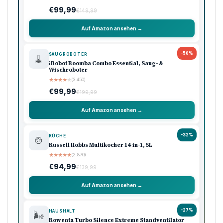
€99,99
€149,99
Auf Amazon ansehen →
-50%
SAUGROBOTER
🧹
iRobot Roomba Combo Essential, Saug- &
Wischroboter
★
★
★
★
★
(3.450)
€99,99
€199,99
Auf Amazon ansehen →
-32%
KÜCHE
🍲
Russell Hobbs Multikocher 14-in-1, 5L
★
★
★
★
★
(2.870)
€94,99
€139,99
Auf Amazon ansehen →
-27%
HAUSHALT
🌬️
Rowenta Turbo Silence Extreme Standventilator