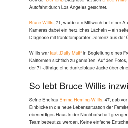
Autofahrt durch Los Angeles gesichtet.
Bruce Willis
, 71, wurde am Mittwoch bei einer A
Kameras dabei ein herzliches Lächeln – ein selt
Diagnose mit frontotemporaler Demenz aus der Öf
Willis war
laut „Daily Mail“
in Begleitung eines F
Kalifornien sichtlich zu genießen. Auf den Fotos, 
der 71-Jährige eine dunkelblaue Jacke über einem
So lebt Bruce Willis inz
Seine Ehefrau
Emma Heming-Willis
, 47, gab vo
Einblicke in die neue Lebenssituation der Familie
ebenerdiges Haus in der Nachbarschaft gezogen,
Team betreut zu werden. Keine einfache Entsch