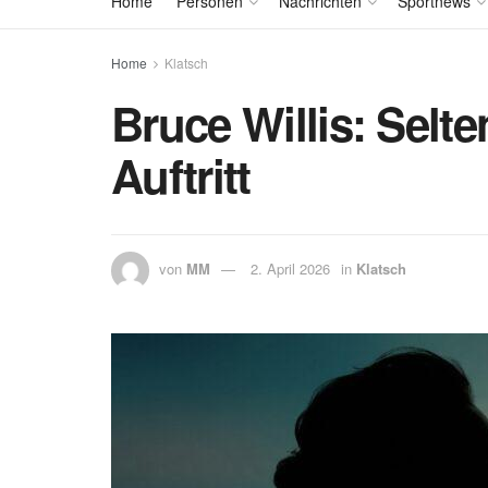
Home
Personen
Nachrichten
Sportnews
Home
Klatsch
Bruce Willis: Selte
Auftritt
von
MM
2. April 2026
in
Klatsch