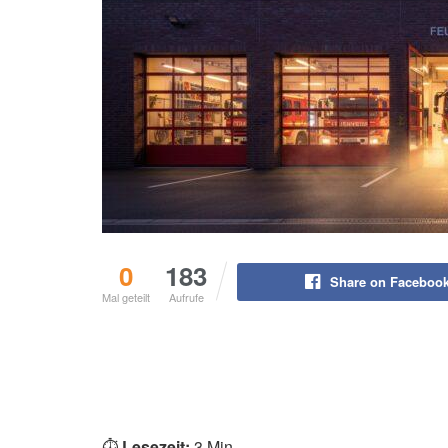
0
183
Share on Faceboo
Mal geteilt
Aufrufe
⏱️
Lesezeit:
3 Min.