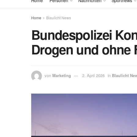
Home
Personen
Nachrichten
Sportnews
Home
Blaulicht News
Bundespolizei Kont
Drogen und ohne 
von
Marketing
2. April 2026
in
Blaulicht Ne