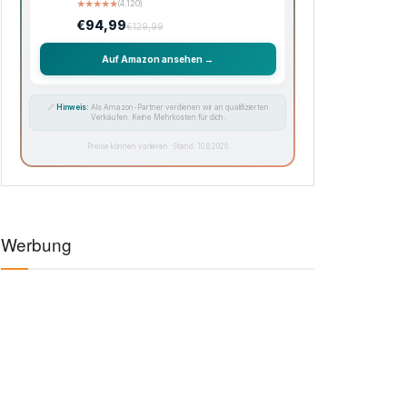
★
★
★
★
★
(4.120)
€94,99
€129,99
Auf Amazon ansehen →
🔗
Hinweis:
Als Amazon-Partner verdienen wir an qualifizierten
Verkäufen. Keine Mehrkosten für dich.
Preise können variieren · Stand: 10.8.2026
Werbung