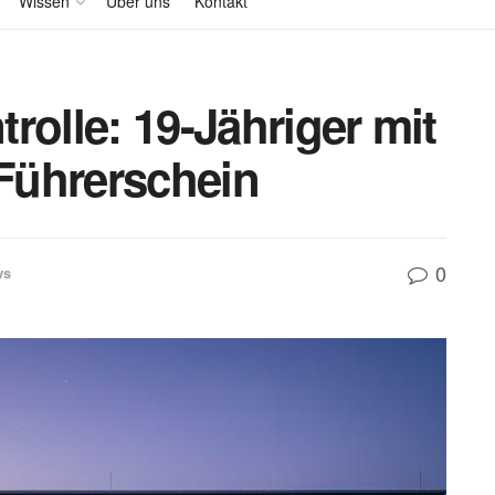
Wissen
Über uns
Kontakt
rolle: 19-Jähriger mit
Führerschein
0
ws