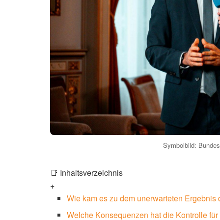
Symbolbild: Bundespo
📑 Inhaltsverzeichnis
+
Wie kam es zu dem unerwarteten Ergebnis d
Welche Konsequenzen hat die Kontrolle für