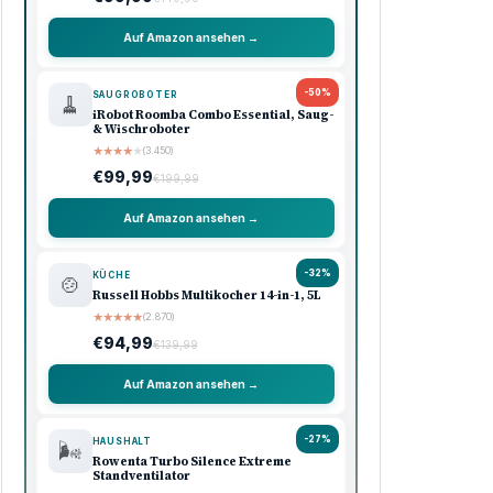
Auf Amazon ansehen →
-50%
SAUGROBOTER
🧹
iRobot Roomba Combo Essential, Saug-
& Wischroboter
★
★
★
★
★
(3.450)
€99,99
€199,99
Auf Amazon ansehen →
-32%
KÜCHE
🍲
Russell Hobbs Multikocher 14-in-1, 5L
★
★
★
★
★
(2.870)
€94,99
€139,99
Auf Amazon ansehen →
-27%
HAUSHALT
🌬️
Rowenta Turbo Silence Extreme
Standventilator