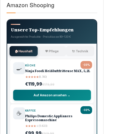
Amazon Shooping
Unsere Top-Empfehlungen
Ausgewählte Produkte · Preisklasse 90–120 €
🏠 Haushalt
💖 Pflege
🔌 Technik
-33%
KÜCHE
🍳
Ninja Foodi Heißluftfritteuse MAX, 5,2L
★
★
★
★
★
(8.740)
€119,99
€179,99
Auf Amazon ansehen →
-33%
KAFFEE
☕
Philips Domestic Appliances
Espressomaschine
★
★
★
★
★
(5.620)
€99,99
€149,99