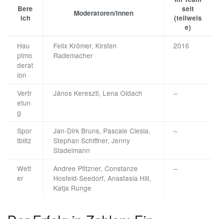
Bere
seit
Moderatoren/innen
ich
(teilweis
e)
Hau
Felix Krömer, Kirsten
2016
ptmo
Rademacher
derat
ion
Vertr
János Kereszti, Lena Oldach
–
etun
g
Spor
Jan-Dirk Bruns, Pascale Ciesla,
–
tblitz
Stephan Schiffner, Jenny
Stadelmann
Wett
Andree Pfitzner, Constanze
–
er
Hosfeld-Seedorf, Anastasia Hill,
Katja Runge