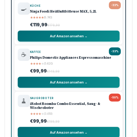
-33%
KÜCHE
🍳
Ninja Foodi Heißluftfritteuse MAX, 5,2L
★
★
★
★
★
(8.740)
€119,99
€179,99
Auf Amazon ansehen →
-33%
KAFFEE
☕
Philips Domestic Appliances Espressomaschine
★
★
★
★
★
(5.620)
€99,99
€149,99
Auf Amazon ansehen →
-50%
SAUGROBOTER
🧹
iRobot Roomba Combo Essential, Saug- &
Wischroboter
★
★
★
★
★
(3.450)
€99,99
€199,99
Auf Amazon ansehen →