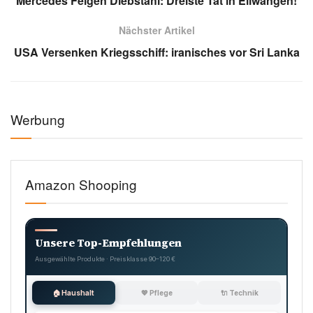
Mercedes Felgen Diebstahl: Dreiste Tat in Ellwangen!
Nächster Artikel
USA Versenken Kriegsschiff: iranisches vor Sri Lanka
Werbung
Amazon Shooping
Unsere Top-Empfehlungen
Ausgewählte Produkte · Preisklasse 90–120 €
🏠 Haushalt
💖 Pflege
🔌 Technik