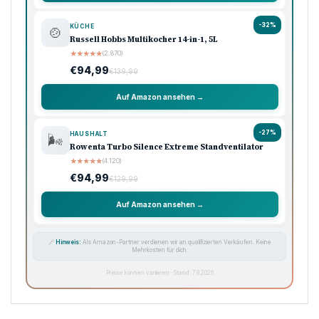
-32%
KÜCHE
🍲
Russell Hobbs Multikocher 14-in-1, 5L
★
★
★
★
★
(2.870)
€94,99
€139,99
Auf Amazon ansehen →
-27%
HAUSHALT
🌬️
Rowenta Turbo Silence Extreme Standventilator
★
★
★
★
★
(4.120)
€94,99
€129,99
Auf Amazon ansehen →
🔗
Hinweis:
Als Amazon-Partner verdienen wir an qualifizierten Verkäufen. Keine
Mehrkosten für dich.
Preise können variieren · Stand: 7.8.2026