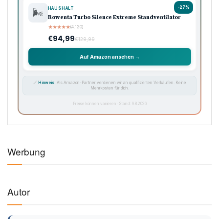
-27%
HAUSHALT
🌬️
Rowenta Turbo Silence Extreme Standventilator
★
★
★
★
★
(4.120)
€94,99
€129,99
Auf Amazon ansehen →
🔗
Hinweis:
Als Amazon-Partner verdienen wir an qualifizierten Verkäufen. Keine
Mehrkosten für dich.
Preise können variieren · Stand: 9.8.2026
Werbung
Autor