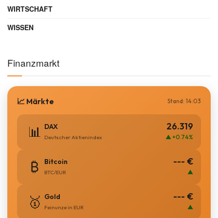
WIRTSCHAFT
WISSEN
Finanzmarkt
📈 Märkte
Stand: 14:03
26.319
DAX
📊
▲ +0.74%
Deutscher Aktienindex
--- €
Bitcoin
₿
▲
BTC/EUR
--- €
Gold
🥇
▲
Feinunze in EUR