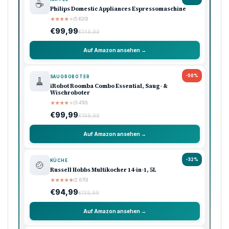
☕
Philips Domestic Appliances Espressomaschine
★
★
★
★
★
(5.620)
€99,99
€149,99
Auf Amazon ansehen →
-50%
SAUGROBOTER
🧹
iRobot Roomba Combo Essential, Saug- &
Wischroboter
★
★
★
★
★
(3.450)
€99,99
€199,99
Auf Amazon ansehen →
-32%
KÜCHE
🍲
Russell Hobbs Multikocher 14-in-1, 5L
★
★
★
★
★
(2.870)
€94,99
€139,99
Auf Amazon ansehen →