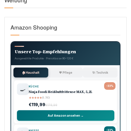
Amazon Shooping
Unsere Top-Empfehlungen
Ausgewählte Produkte · Preisklasse 90–120 €
🏠 Haushalt
💖 Pflege
🔌 Technik
-33%
KÜCHE
🍳
Ninja Foodi Heißluftfritteuse MAX, 5,2L
★
★
★
★
★
(8.740)
€119,99
€179,99
Auf Amazon ansehen →
-33%
KAFFEE