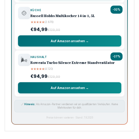
-32%
KÜCHE
🍲
Russell Hobbs Multikocher 14-in-1, 5L
★
★
★
★
★
(2.870)
€94,99
€139,99
Auf Amazon ansehen →
-27%
HAUSHALT
🌬️
Rowenta Turbo Silence Extreme Standventilator
★
★
★
★
★
(4.120)
€94,99
€129,99
Auf Amazon ansehen →
🔗
Hinweis:
Als Amazon-Partner verdienen wir an qualifizierten Verkäufen. Keine
Mehrkosten für dich.
Preise können variieren · Stand: 7.8.2026