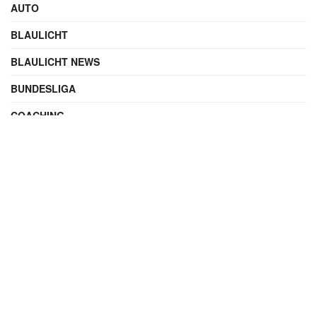
AUTO
BLAULICHT
BLAULICHT NEWS
BUNDESLIGA
COACHING
DIGITAL
ENTERTAINMENT
FAMILIE
FILME UND SERIEN
FINANZEN
FUSSBALL
INTERNATIONAL