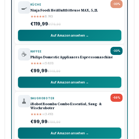
-33%
KÜCHE
🍳
Ninja Foodi Heißluftfritteuse MAX, 5,2L
★
★
★
★
★
(8.740)
€119,99
€179,99
Auf Amazon ansehen →
-33%
KAFFEE
☕
Philips Domestic Appliances Espressomaschine
★
★
★
★
★
(5.620)
€99,99
€149,99
Auf Amazon ansehen →
-50%
SAUGROBOTER
🧹
iRobot Roomba Combo Essential, Saug- &
Wischroboter
★
★
★
★
★
(3.450)
€99,99
€199,99
Auf Amazon ansehen →