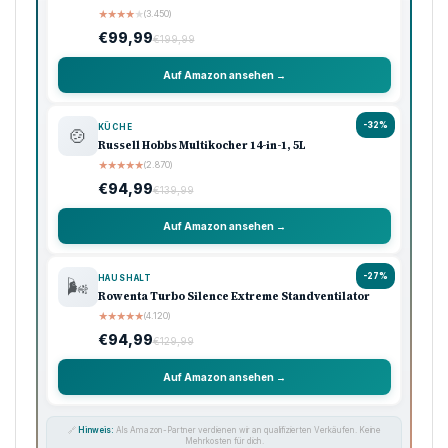
★
★
★
★
★
(3.450)
€99,99
€199,99
Auf Amazon ansehen →
-32%
KÜCHE
🍲
Russell Hobbs Multikocher 14-in-1, 5L
★
★
★
★
★
(2.870)
€94,99
€139,99
Auf Amazon ansehen →
-27%
HAUSHALT
🌬️
Rowenta Turbo Silence Extreme Standventilator
★
★
★
★
★
(4.120)
€94,99
€129,99
Auf Amazon ansehen →
🔗
Hinweis:
Als Amazon-Partner verdienen wir an qualifizierten Verkäufen. Keine
Mehrkosten für dich.