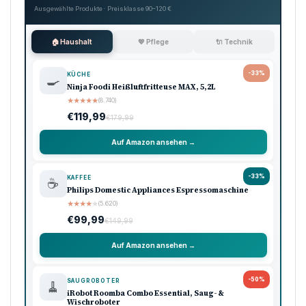
Ausgewählte Produkte · Preisklasse 90–120 €
🏠 Haushalt
💖 Pflege
🔌 Technik
-33%
KÜCHE
🍳
Ninja Foodi Heißluftfritteuse MAX, 5,2L
★
★
★
★
★
(8.740)
€119,99
€179,99
Auf Amazon ansehen →
-33%
KAFFEE
☕
Philips Domestic Appliances Espressomaschine
★
★
★
★
★
(5.620)
€99,99
€149,99
Auf Amazon ansehen →
-50%
SAUGROBOTER
🧹
iRobot Roomba Combo Essential, Saug- &
Wischroboter