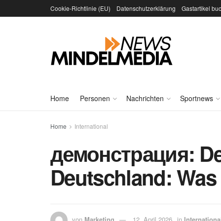
Cookie-Richtlinie (EU)
Datenschutzerklärung
Gastartikel bu
Home
Personen
Nachrichten
Sportnews
Home
International
демонстрация: De
Deutschland: Was 
von
Marketing
12. April 2026
in
Internationa