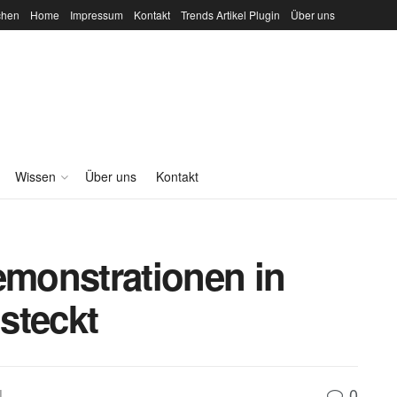
chen
Home
Impressum
Kontakt
Trends Artikel Plugin
Über uns
Wissen
Über uns
Kontakt
monstrationen in
steckt
0
l