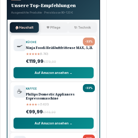
Unsere Top-Empfehlungen
Ausgewählte Produkte · Preisklasse 90–120 €
🏠 Haushalt
💖 Pflege
🔌 Technik
-33%
KÜCHE
🍳
Ninja Foodi Heißluftfritteuse MAX, 5,2L
★
★
★
★
★
(8.740)
€119,99
€179,99
Auf Amazon ansehen →
-33%
KAFFEE
☕
Philips Domestic Appliances
Espressomaschine
★
★
★
★
★
(5.620)
€99,99
€149,99
Auf Amazon ansehen →