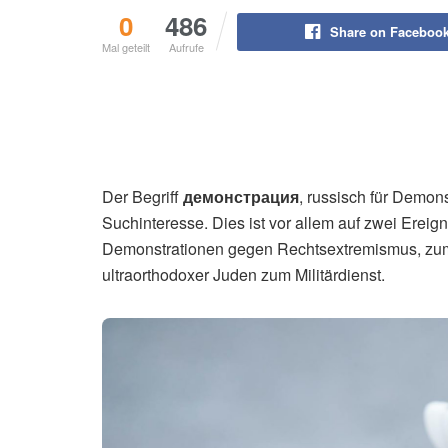
0
486
Share on Faceboo
Mal geteilt
Aufrufe
Der Begriff
демонстрация
, russisch für Demon
Suchinteresse. Dies ist vor allem auf zwei Erei
Demonstrationen gegen Rechtsextremismus, zum 
ultraorthodoxer Juden zum Militärdienst.