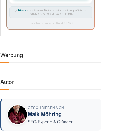
🔗
Hinweis:
Als Amazon-Partner verdienen wir an qualifizierten
Verkäufen. Keine Mehrkosten für dich.
Preise können variieren · Stand: 6.8.2026
Werbung
Autor
GESCHRIEBEN VON
Maik Möhring
SEO-Experte & Gründer