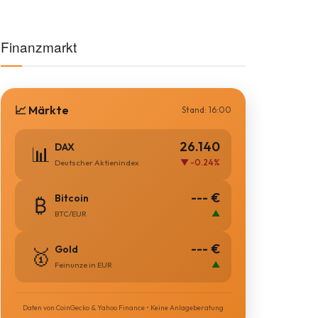
Finanzmarkt
📈 Märkte
Stand: 16:00
26.140
DAX
📊
▼ -0.24%
Deutscher Aktienindex
--- €
Bitcoin
₿
▲
BTC/EUR
--- €
Gold
🥇
▲
Feinunze in EUR
Daten von CoinGecko & Yahoo Finance • Keine Anlageberatung