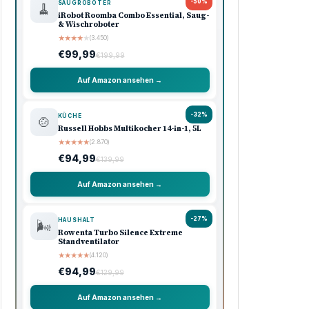
-50%
SAUGROBOTER
🧹
iRobot Roomba Combo Essential, Saug-
& Wischroboter
★
★
★
★
★
(3.450)
€99,99
€199,99
Auf Amazon ansehen →
-32%
KÜCHE
🍲
Russell Hobbs Multikocher 14-in-1, 5L
★
★
★
★
★
(2.870)
€94,99
€139,99
Auf Amazon ansehen →
-27%
HAUSHALT
🌬️
Rowenta Turbo Silence Extreme
Standventilator
★
★
★
★
★
(4.120)
€94,99
€129,99
Auf Amazon ansehen →