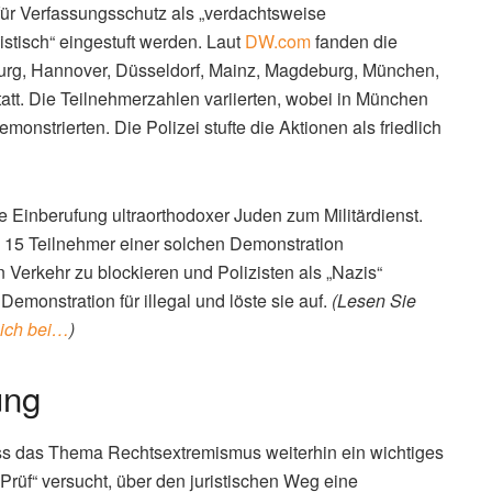
für Verfassungsschutz als „verdachtsweise
istisch“ eingestuft werden. Laut
DW.com
fanden die
urg, Hannover, Düsseldorf, Mainz, Magdeburg, München,
att. Die Teilnehmerzahlen variierten, wobei in München
nstrierten. Die Polizei stufte die Aktionen als friedlich
ie Einberufung ultraorthodoxer Juden zum Militärdienst.
no 15 Teilnehmer einer solchen Demonstration
 Verkehr zu blockieren und Polizisten als „Nazis“
Demonstration für illegal und löste sie auf.
(Lesen Sie
sich bei…
)
ung
ss das Thema Rechtsextremismus weiterhin ein wichtiges
Prüf“ versucht, über den juristischen Weg eine