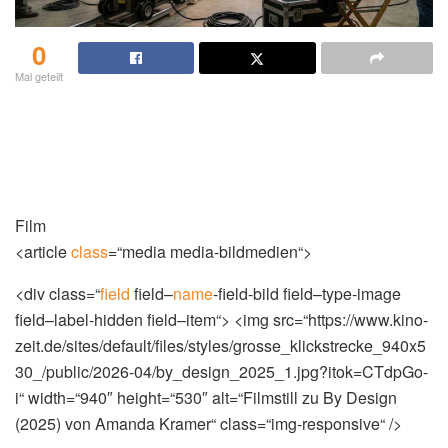
0
Mal geteilt
Film
<article
class
=“media media-bildmedien“>
<div class=“
field
field–
name
-field-bild field–type-image
field–label-hidden field–item“> <img src=“https://www.kino-
zeit.de/sites/default/files/styles/grosse_klickstrecke_940x5
30_/public/2026-04/by_design_2025_1.jpg?itok=CTdpGo-
i“ width=“940″ height=“530″ alt=“Filmstill zu By Design
(2025) von Amanda Kramer“ class=“img-responsive“ />