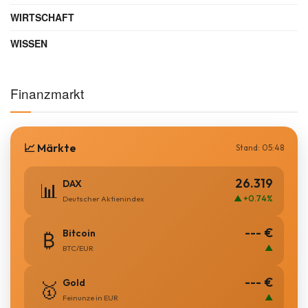
WIRTSCHAFT
WISSEN
Finanzmarkt
📈 Märkte
Stand: 05:48
26.319
DAX
📊
▲ +0.74%
Deutscher Aktienindex
--- €
Bitcoin
₿
▲
BTC/EUR
--- €
Gold
🥇
▲
Feinunze in EUR