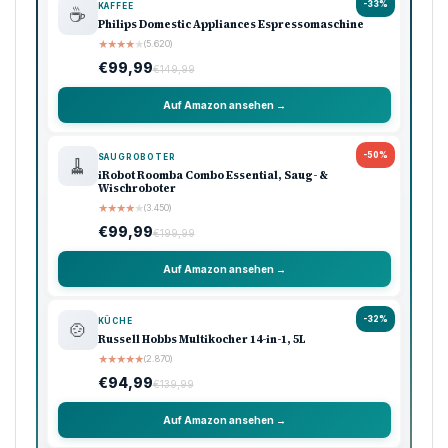
-33%
KAFFEE
☕
Philips Domestic Appliances Espressomaschine
★
★
★
★
★
(5.620)
€99,99
€149,99
Auf Amazon ansehen →
-50%
SAUGROBOTER
🧹
iRobot Roomba Combo Essential, Saug- &
Wischroboter
★
★
★
★
★
(3.450)
€99,99
€199,99
Auf Amazon ansehen →
-32%
KÜCHE
🍲
Russell Hobbs Multikocher 14-in-1, 5L
★
★
★
★
★
(2.870)
€94,99
€139,99
Auf Amazon ansehen →