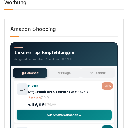
Werbung
Amazon Shooping
Unsere Top-Empfehlungen
Ausgewählte Produkte · Preisklasse 90–120 €
🏠 Haushalt
💖 Pflege
🔌 Technik
-33%
KÜCHE
🍳
Ninja Foodi Heißluftfritteuse MAX, 5,2L
★
★
★
★
★
(8.740)
€119,99
€179,99
Auf Amazon ansehen →