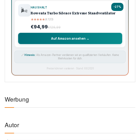
-27%
HAUSHALT
🌬️
Rowenta Turbo Silence Extreme Standventilator
★
★
★
★
★
(4.120)
€94,99
€129,99
Auf Amazon ansehen →
🔗
Hinweis:
Als Amazon-Partner verdienen wir an qualifizierten Verkäufen. Keine
Mehrkosten für dich.
Preise können variieren · Stand: 8.8.2026
Werbung
Autor