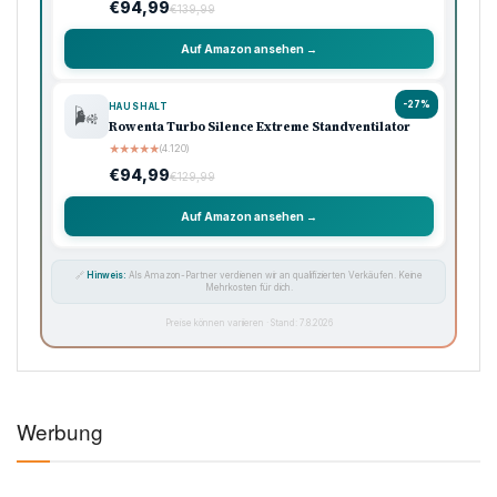
€94,99
€139,99
Auf Amazon ansehen →
-27%
HAUSHALT
🌬️
Rowenta Turbo Silence Extreme Standventilator
★
★
★
★
★
(4.120)
€94,99
€129,99
Auf Amazon ansehen →
🔗
Hinweis:
Als Amazon-Partner verdienen wir an qualifizierten Verkäufen. Keine
Mehrkosten für dich.
Preise können variieren · Stand: 7.8.2026
Werbung