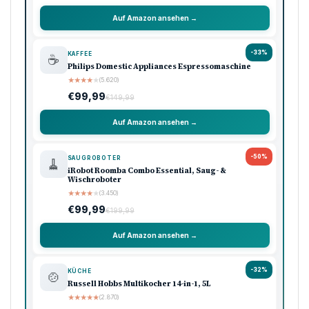
Auf Amazon ansehen →
-33%
KAFFEE
☕
Philips Domestic Appliances Espressomaschine
★
★
★
★
★
(5.620)
€99,99
€149,99
Auf Amazon ansehen →
-50%
SAUGROBOTER
🧹
iRobot Roomba Combo Essential, Saug- &
Wischroboter
★
★
★
★
★
(3.450)
€99,99
€199,99
Auf Amazon ansehen →
-32%
KÜCHE
🍲
Russell Hobbs Multikocher 14-in-1, 5L
★
★
★
★
★
(2.870)