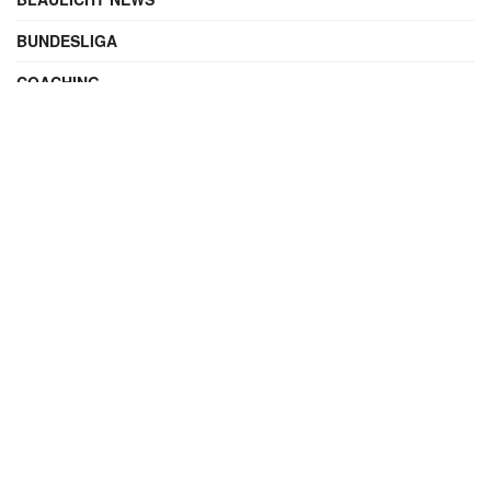
BUNDESLIGA
COACHING
DIGITAL
ENTERTAINMENT
FAMILIE
FILME UND SERIEN
FINANZEN
FUSSBALL
INTERNATIONAL
IT & TECHNIK
KALENDERBLATT