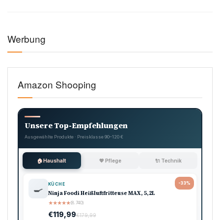
Werbung
Amazon Shooping
Unsere Top-Empfehlungen
Ausgewählte Produkte · Preisklasse 90–120 €
🏠 Haushalt
💖 Pflege
🔌 Technik
-33%
KÜCHE
🍳
Ninja Foodi Heißluftfritteuse MAX, 5,2L
★
★
★
★
★
(8.740)
€119,99
€179,99