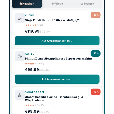
🏠 Haushalt
💖 Pflege
🔌 Technik
-33%
KÜCHE
🍳
Ninja Foodi Heißluftfritteuse MAX, 5,2L
★
★
★
★
★
(8.740)
€119,99
€179,99
Auf Amazon ansehen →
-33%
KAFFEE
☕
Philips Domestic Appliances Espressomaschine
★
★
★
★
★
(5.620)
€99,99
€149,99
Auf Amazon ansehen →
-50%
SAUGROBOTER
🧹
iRobot Roomba Combo Essential, Saug- &
Wischroboter
★
★
★
★
★
(3.450)
€99,99
€199,99