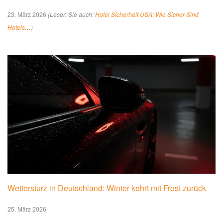
23. März 2026
(Lesen Sie auch:
Hotel Sicherheit USA: Wie Sicher Sind
Hotels…
)
Wettersturz in Deutschland: Winter kehrt mit Frost zurück
25. März 2026