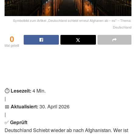
Symbolbild zum Artikel „Deutschland schiebt erneut Afghanen ab – es" – Thema:
Deutschland
0
Mal geteilt
⏱️
Lesezeit:
4 Min.
|
📅
Aktualisiert:
30. April 2026
|
✅
Geprüft
Deutschland Schiebt wieder ab nach Afghanistan. Wer ist