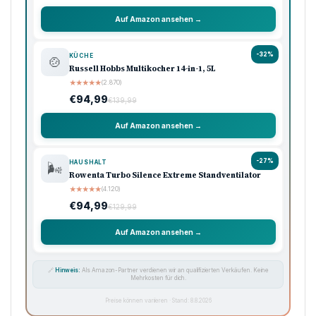
Auf Amazon ansehen →
-32%
KÜCHE
🍲
Russell Hobbs Multikocher 14-in-1, 5L
★
★
★
★
★
(2.870)
€94,99
€139,99
Auf Amazon ansehen →
-27%
HAUSHALT
🌬️
Rowenta Turbo Silence Extreme Standventilator
★
★
★
★
★
(4.120)
€94,99
€129,99
Auf Amazon ansehen →
🔗
Hinweis:
Als Amazon-Partner verdienen wir an qualifizierten Verkäufen. Keine
Mehrkosten für dich.
Preise können variieren · Stand: 8.8.2026