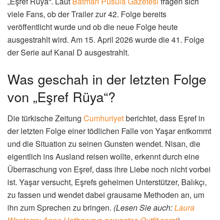
„Eşref Rüya“. Laut
Batman Pusula Gazetesi
fragen sich
viele Fans, ob der Trailer zur 42. Folge bereits
veröffentlicht wurde und ob die neue Folge heute
ausgestrahlt wird. Am 15. April 2026 wurde die 41. Folge
der Serie auf Kanal D ausgestrahlt.
Was geschah in der letzten Folge
von „Eşref Rüya“?
Die türkische Zeitung
Cumhuriyet
berichtet, dass Eşref in
der letzten Folge einer tödlichen Falle von Yaşar entkommt
und die Situation zu seinen Gunsten wendet. Nisan, die
eigentlich ins Ausland reisen wollte, erkennt durch eine
Überraschung von Eşref, dass ihre Liebe noch nicht vorbei
ist. Yaşar versucht, Eşrefs geheimen Unterstützer, Balıkçı,
zu fassen und wendet dabei grausame Methoden an, um
ihn zum Sprechen zu bringen.
(Lesen Sie auch:
Laura