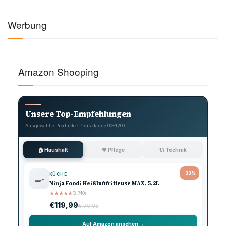
Werbung
Amazon Shooping
Unsere Top-Empfehlungen
Ausgewählte Produkte · Preisklasse 90–120 €
🏠 Haushalt
💖 Pflege
🔌 Technik
-33%
KÜCHE
🍳
Ninja Foodi Heißluftfritteuse MAX, 5,2L
★
★
★
★
★
(8.740)
€119,99
€179,99
Auf Amazon ansehen →