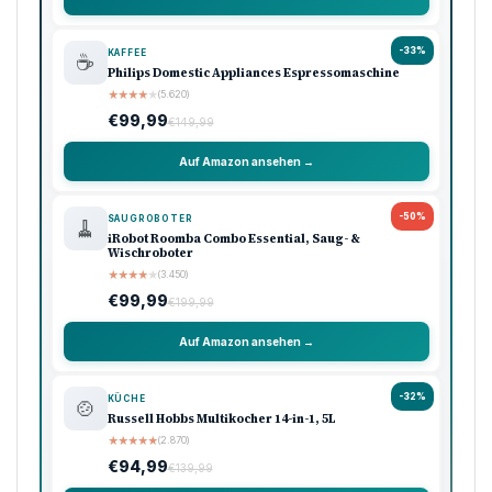
-33%
KAFFEE
☕
Philips Domestic Appliances Espressomaschine
★
★
★
★
★
(5.620)
€99,99
€149,99
Auf Amazon ansehen →
-50%
SAUGROBOTER
🧹
iRobot Roomba Combo Essential, Saug- &
Wischroboter
★
★
★
★
★
(3.450)
€99,99
€199,99
Auf Amazon ansehen →
-32%
KÜCHE
🍲
Russell Hobbs Multikocher 14-in-1, 5L
★
★
★
★
★
(2.870)
€94,99
€139,99