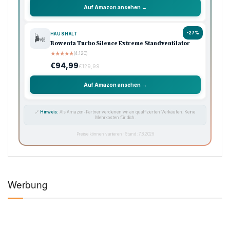
Auf Amazon ansehen →
-27%
HAUSHALT
🌬️
Rowenta Turbo Silence Extreme Standventilator
★
★
★
★
★
(4.120)
€94,99
€129,99
Auf Amazon ansehen →
🔗
Hinweis:
Als Amazon-Partner verdienen wir an qualifizierten Verkäufen. Keine
Mehrkosten für dich.
Preise können variieren · Stand: 7.8.2026
Werbung