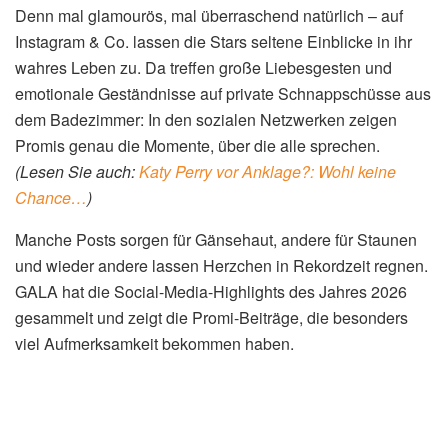
Instagram ist schon längst die erste Anlaufstelle geworden,
um zu erfahren, was im Leben der Stars und Sternchen
passiert. Deutsche Promis wie
Monica Meier-Ivancan
,
Anna Schürrle
und
Elyas M’Barek
lassen uns genauso wie
Hollywoodgrößen, beispielsweise
Matthew McConaughey
,
Taylor Swift
oder
Katy Perry
, an den Glanzzeiten ihres
Lebens teilhaben.
(Lesen Sie auch:
Zverev Thomalla
Trennung? das Sagen die Beiden…
)
Manchmal schenken sie uns auch intime Momente, in
denen sie sich nahbar, gar verletzlich zeigen. Kein
Wunder, dass der Blick morgens zuerst dem Handy gehört,
um zu erfahren, was in der Welt der Promis gerade abgeht.
Und egal ob im Bus, später in der Mittagspause oder kurz
vorm Einschlafen, wir scrollen und versuchen auf diese
Weise, ein bisschen unserem eigenen Alltag zu
entkommen.