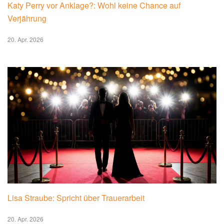
Symbolbild: Dran Verbringt (Bild: Pexels)
Unser erfahrenes Redaktionsteam recherchiert und
verfasst täglich aktuelle Nachrichten und
Hintergrundberichte zu relevanten Themen.
(Lesen Sie
auch:
Lisa Straube: Spricht über Trauerarbeit
)
📰 Redaktion
✓ Geprüfter Inhalt
📚 Das könnte Sie auch interessieren