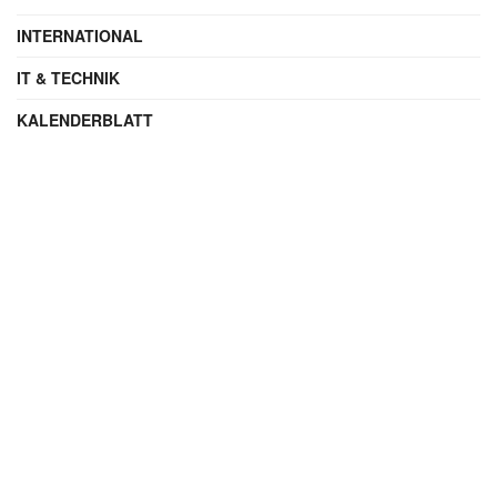
Kategorien
AUTO
BLAULICHT
BLAULICHT NEWS
BUNDESLIGA
COACHING
DIGITAL
ENTERTAINMENT