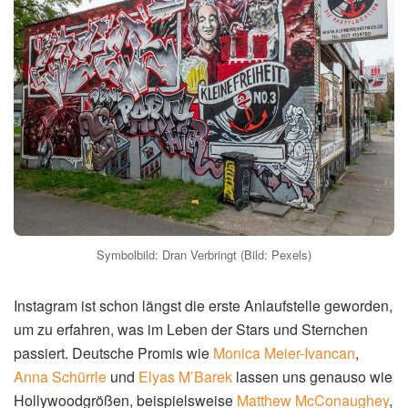
0
Mal geteilt
⏱️
Lesezeit:
2 Min.
|
📅
Aktualisiert:
20. April 2026
|
✅
Geprüft
Likes, Liebe und echte Wow-Momente: Auf Instagram &
Co. nehmen Stars ihre Fans täglich mit hinter die Kulissen
ihres Lebens und treffen damit mitten ins Herz. Ob große
Gefühle, überraschende Enthüllungen oder spektakuläre