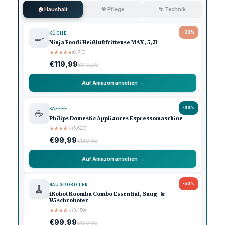
Tags:
ALEXANDER
DRAN VERBRINGT
DRAN!
EHRENTAG
LAND
TRÄUME?
VERBRINGT
ZVEREV
Vorheriger Artikel
Elektroauto Koda: Škoda Enyaq Coupé RS
Nächster Artikel
SPÖ-NÖ-Vorsitz: Hergovich einstimmig nominiert
Werbung