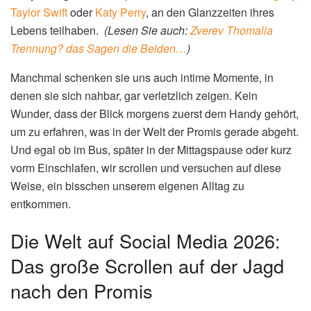
Schnappschüsse: GALA präsentiert die beliebtesten
Social-Media-Beiträge des Jahres 2026, die besonders gut
im Netz ankamen.
Symbolbild: Dran Verbringt (Bild: Pexels)