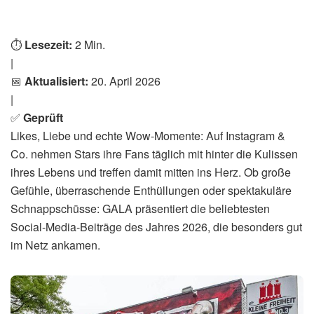
Home
Klatsch
Dran Verbringt: Wow, so Nah
!: Alexander
von
Levent
20. April 2026