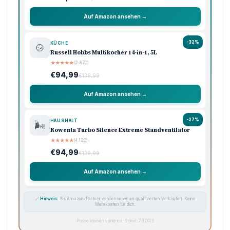
Amazon Shooping
Unsere Top-Empfehlungen
Ausgewählte Produkte · Preisklasse 90–120 €
🏠 Haushalt
💖 Pflege
🔌 Technik
-33%
KÜCHE
🍳
Ninja Foodi Heißluftfritteuse MAX, 5,2L
★
★
★
★
★
(8.740)
€119,99
€179,99
Auf Amazon ansehen →
-33%
KAFFEE
☕
Philips Domestic Appliances Espressomaschine
★
★
★
★
★
(5.620)
€99,99
€149,99