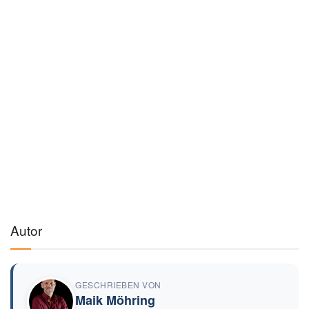
€94,99
€129,99
Auf Amazon ansehen →
🔗
Hinweis:
Als Amazon-Partner verdienen wir an qualifizierten Verkäufen. Keine
Mehrkosten für dich.
Preise können variieren · Stand: 7.8.2026
Werbung