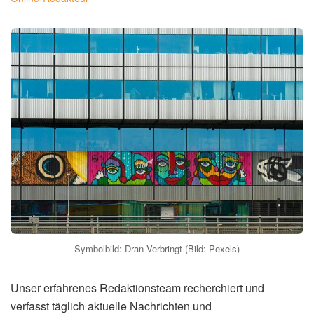
gesammelt und zeigt die Promi-Beiträge, die besonders
viel Aufmerksamkeit bekommen haben.
Ursprünglich berichtet von:
Gala
(Lesen Sie auch:
Lisa
Straube: Spricht über Trauerarbeit
)
R