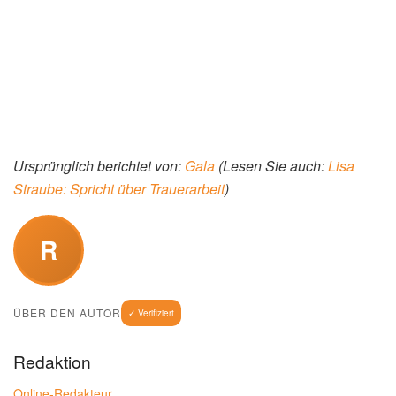
Die Welt auf Social Media 2026:
Das große Scrollen auf der Jagd
nach den Promis
Denn mal glamourös, mal überraschend natürlich – auf
Instagram & Co. lassen die Stars seltene Einblicke in ihr
wahres Leben zu. Da treffen große Liebesgesten und
emotionale Geständnisse auf private Schnappschüsse aus
dem Badezimmer: In den sozialen Netzwerken zeigen
Promis genau die Momente, über die alle sprechen.
(Lesen Sie auch:
Katy Perry vor Anklage?: Wohl keine
Chance…
)
Manche Posts sorgen für Gänsehaut, andere für Staunen
und wieder andere lassen Herzchen in Rekordzeit regnen.
GALA hat die Social-Media-Highlights des Jahres 2026