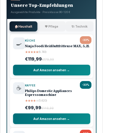
Unsere Top-Empfehlungen
Ausgewählte Produkte · Preisklasse 90–120 €
🏠 Haushalt
💖 Pflege
🔌 Technik
-33%
KÜCHE
🍳
Ninja Foodi Heißluftfritteuse MAX, 5,2L
★
★
★
★
★
(8.740)
€119,99
€179,99
Auf Amazon ansehen →
-33%
KAFFEE
☕
Philips Domestic Appliances
Espressomaschine
★
★
★
★
★
(5.620)
€99,99
€149,99
Auf Amazon ansehen →