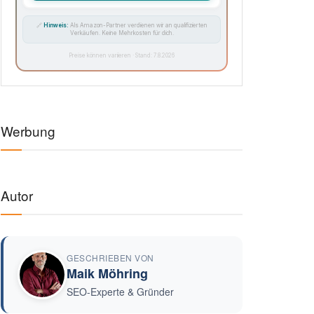
🔗
Hinweis:
Als Amazon-Partner verdienen wir an qualifizierten
Verkäufen. Keine Mehrkosten für dich.
Preise können variieren · Stand: 7.8.2026
Werbung
Autor
GESCHRIEBEN VON
Maik Möhring
SEO-Experte & Gründer