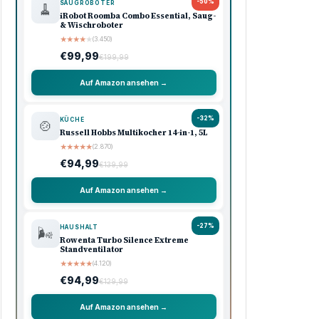
-50%
SAUGROBOTER
🧹
iRobot Roomba Combo Essential, Saug-
& Wischroboter
★
★
★
★
★
(3.450)
€99,99
€199,99
Auf Amazon ansehen →
-32%
KÜCHE
🍲
Russell Hobbs Multikocher 14-in-1, 5L
★
★
★
★
★
(2.870)
€94,99
€139,99
Auf Amazon ansehen →
-27%
HAUSHALT
🌬️
Rowenta Turbo Silence Extreme
Standventilator
★
★
★
★
★
(4.120)
€94,99
€129,99
Auf Amazon ansehen →