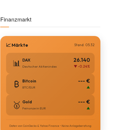
Finanzmarkt
📈 Märkte
Stand: 05:32
26.140
DAX
📊
▼ -0.24%
Deutscher Aktienindex
--- €
Bitcoin
₿
▲
BTC/EUR
--- €
Gold
🥇
▲
Feinunze in EUR
Daten von CoinGecko & Yahoo Finance • Keine Anlageberatung