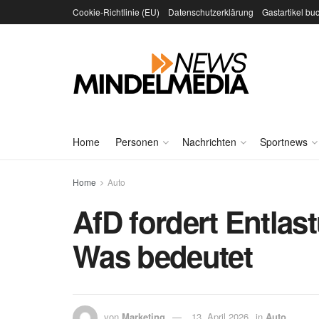
Cookie-Richtlinie (EU)
Datenschutzerklärung
Gastartikel bu
Home
Personen
Nachrichten
Sportnews
Home
Auto
AfD fordert Entlas
Was bedeutet
von
Marketing
13. April 2026
in
Auto