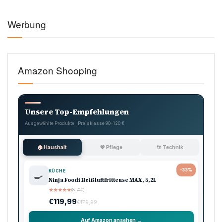
Werbung
Amazon Shooping
Unsere Top-Empfehlungen
Ausgewählte Produkte · Preisklasse 90–120 €
🏠 Haushalt
💖 Pflege
🔌 Technik
-33%
KÜCHE
🍳
Ninja Foodi Heißluftfritteuse MAX, 5,2L
★
★
★
★
★
(8.740)
€119,99
€179,99
Auf Amazon ansehen →