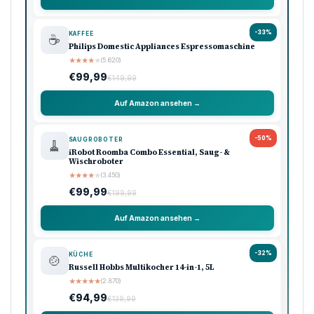
-33%
KAFFEE
☕
Philips Domestic Appliances Espressomaschine
★
★
★
★
★
(5.620)
€99,99
€149,99
Auf Amazon ansehen →
-50%
SAUGROBOTER
🧹
iRobot Roomba Combo Essential, Saug- &
Wischroboter
★
★
★
★
★
(3.450)
€99,99
€199,99
Auf Amazon ansehen →
-32%
KÜCHE
🍲
Russell Hobbs Multikocher 14-in-1, 5L
★
★
★
★
★
(2.870)
€94,99
€139,99