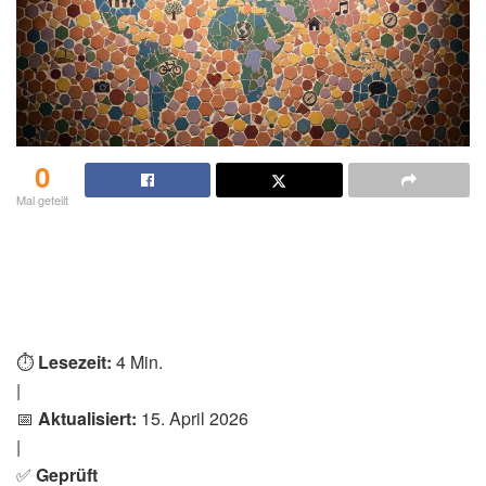
0
Mal geteilt
⏱️
Lesezeit:
4 Min.
|
📅
Aktualisiert:
15. April 2026
|
✅
Geprüft