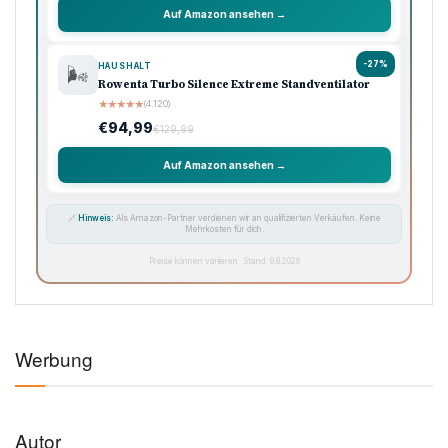
Auf Amazon ansehen →
-27%
HAUSHALT
🌬️
Rowenta Turbo Silence Extreme Standventilator
★
★
★
★
★
(4.120)
€94,99
€129,99
Auf Amazon ansehen →
🔗
Hinweis:
Als Amazon-Partner verdienen wir an qualifizierten Verkäufen. Keine
Mehrkosten für dich.
Preise können variieren · Stand: 9.8.2026
Werbung
Autor