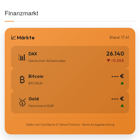
Finanzmarkt
📈 Märkte
Stand: 17:41
26.140
DAX
📊
▼ -0.24%
Deutscher Aktienindex
--- €
Bitcoin
₿
▲
BTC/EUR
--- €
Gold
🥇
▲
Feinunze in EUR
Daten von CoinGecko & Yahoo Finance • Keine Anlageberatung