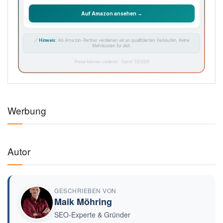
Auf Amazon ansehen →
🔗
Hinweis:
Als Amazon-Partner verdienen wir an qualifizierten Verkäufen. Keine
Mehrkosten für dich.
Preise können variieren · Stand: 6.8.2026
Werbung
Autor
GESCHRIEBEN VON
Maik Möhring
SEO-Experte & Gründer