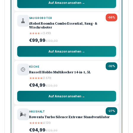
Auf Amazon ansehen →
-50%
SAUGROBOTER
🧹
iRobot Roomba Combo Essential, Saug- &
Wischroboter
★
★
★
★
★
(3.450)
€99,99
€199,99
Auf Amazon ansehen →
-32%
KÜCHE
🍲
Russell Hobbs Multikocher 14-in-1, 5L
★
★
★
★
★
(2.870)
€94,99
€139,99
Auf Amazon ansehen →
-27%
HAUSHALT
🌬️
Rowenta Turbo Silence Extreme Standventilator
★
★
★
★
★
(4.120)
€94,99
€129,99