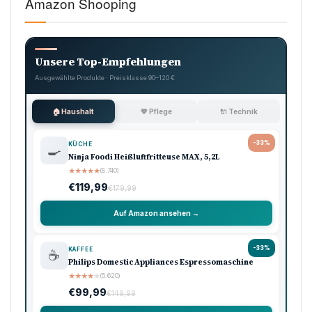
Amazon Shooping
Unsere Top-Empfehlungen
Ausgewählte Produkte · Preisklasse 90–120 €
🏠 Haushalt
💖 Pflege
🔌 Technik
-33%
KÜCHE
🍳
Ninja Foodi Heißluftfritteuse MAX, 5,2L
★
★
★
★
★
(8.740)
€119,99
€179,99
Auf Amazon ansehen →
-33%
KAFFEE
☕
Philips Domestic Appliances Espressomaschine
★
★
★
★
★
(5.620)
€99,99
€149,99