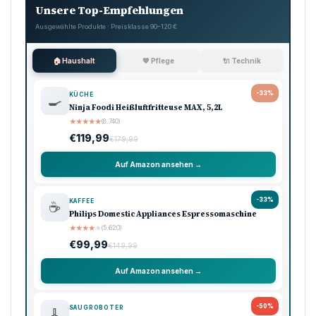
Unsere Top-Empfehlungen
Ausgewählte Produkte · Preisklasse 90–120 €
🏠 Haushalt
💖 Pflege
🔌 Technik
-33%
KÜCHE
🍳
Ninja Foodi Heißluftfritteuse MAX, 5,2L
★
★
★
★
★
(8.740)
€119,99
€179,99
Auf Amazon ansehen →
-33%
KAFFEE
☕
Philips Domestic Appliances Espressomaschine
★
★
★
★
★
(5.620)
€99,99
€149,99
Auf Amazon ansehen →
-50%
SAUGROBOTER
🧹