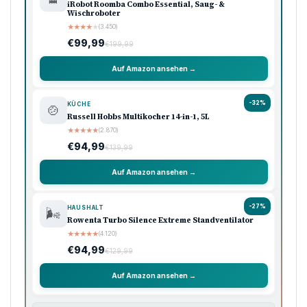
iRobot Roomba Combo Essential, Saug- &
Wischroboter
★
★
★
★
★
(3.450)
€99,99
€199,99
Auf Amazon ansehen →
-32%
KÜCHE
🍲
Russell Hobbs Multikocher 14-in-1, 5L
★
★
★
★
★
(2.870)
€94,99
€139,99
Auf Amazon ansehen →
-27%
HAUSHALT
🌬️
Rowenta Turbo Silence Extreme Standventilator
★
★
★
★
★
(4.120)
€94,99
€129,99
Auf Amazon ansehen →