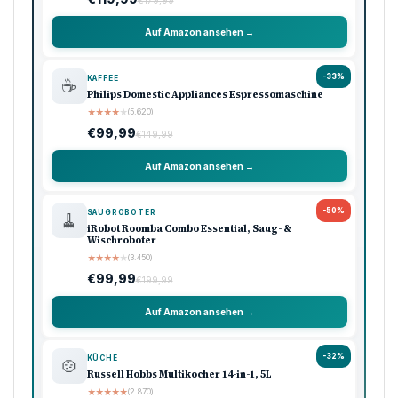
€179,99
Auf Amazon ansehen →
-33%
KAFFEE
☕
Philips Domestic Appliances Espressomaschine
★
★
★
★
★
(5.620)
€99,99
€149,99
Auf Amazon ansehen →
-50%
SAUGROBOTER
🧹
iRobot Roomba Combo Essential, Saug- &
Wischroboter
★
★
★
★
★
(3.450)
€99,99
€199,99
Auf Amazon ansehen →
-32%
KÜCHE
🍲
Russell Hobbs Multikocher 14-in-1, 5L
★
★
★
★
★
(2.870)