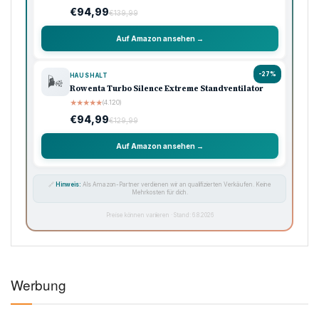
€94,99
€139,99
Auf Amazon ansehen →
-27%
HAUSHALT
🌬️
Rowenta Turbo Silence Extreme Standventilator
★
★
★
★
★
(4.120)
€94,99
€129,99
Auf Amazon ansehen →
🔗
Hinweis:
Als Amazon-Partner verdienen wir an qualifizierten Verkäufen. Keine
Mehrkosten für dich.
Preise können variieren · Stand: 6.8.2026
Werbung