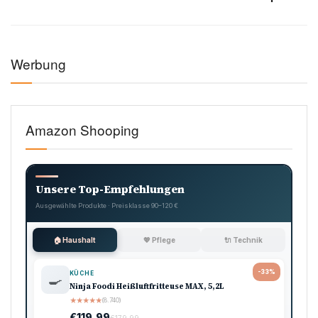
Werbung
Amazon Shooping
Unsere Top-Empfehlungen
Ausgewählte Produkte · Preisklasse 90–120 €
🏠 Haushalt
💖 Pflege
🔌 Technik
-33%
KÜCHE
🍳
Ninja Foodi Heißluftfritteuse MAX, 5,2L
★
★
★
★
★
(8.740)
€119,99