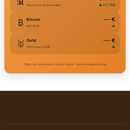
📊
▲ +0.74%
Deutscher Aktienindex
--- €
Bitcoin
₿
▲
BTC/EUR
--- €
Gold
🥇
▲
Feinunze in EUR
Daten von CoinGecko & Yahoo Finance • Keine Anlageberatung