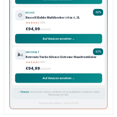
-32%
KÜCHE
🍲
Russell Hobbs Multikocher 14-in-1, 5L
★
★
★
★
★
(2.870)
€94,99
€139,99
Auf Amazon ansehen →
-27%
HAUSHALT
🌬️
Rowenta Turbo Silence Extreme Standventilator
★
★
★
★
★
(4.120)
€94,99
€129,99
Auf Amazon ansehen →
🔗
Hinweis:
Als Amazon-Partner verdienen wir an qualifizierten Verkäufen. Keine
Mehrkosten für dich.
Preise können variieren · Stand: 8.8.2026