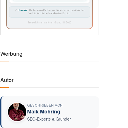
🔗
Hinweis:
Als Amazon-Partner verdienen wir an qualifizierten
Verkäufen. Keine Mehrkosten für dich.
Preise können variieren · Stand: 8.8.2026
Werbung
Autor
GESCHRIEBEN VON
Maik Möhring
SEO-Experte & Gründer