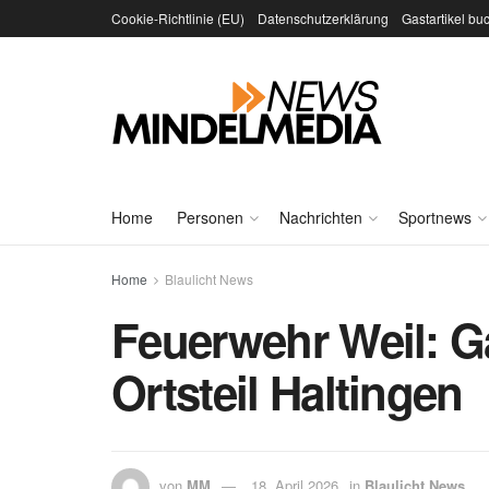
Cookie-Richtlinie (EU)
Datenschutzerklärung
Gastartikel bu
Home
Personen
Nachrichten
Sportnews
Home
Blaulicht News
Feuerwehr Weil: 
Ortsteil Haltingen
von
MM
18. April 2026
in
Blaulicht News