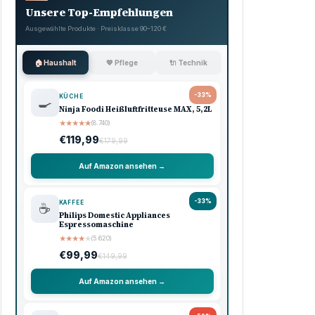
Unsere Top-Empfehlungen
Ausgewählte Produkte · Preisklasse 90–120 €
🏠 Haushalt
💖 Pflege
🔌 Technik
-33%
KÜCHE
🍳
Ninja Foodi Heißluftfritteuse MAX, 5,2L
★
★
★
★
★
(8.740)
€119,99
€179,99
Auf Amazon ansehen →
-33%
KAFFEE
☕
Philips Domestic Appliances
Espressomaschine
★
★
★
★
★
(5.620)
€99,99
€149,99
Auf Amazon ansehen →