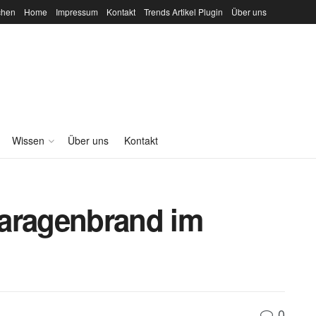
chen
Home
Impressum
Kontakt
Trends Artikel Plugin
Über uns
Wissen
Über uns
Kontakt
Garagenbrand im
0