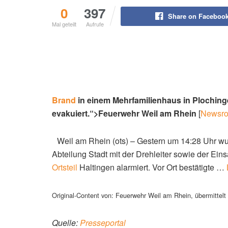
0
397
Share on Faceboo
Mal geteilt
Aufrufe
Brand
in einem Mehrfamilienhaus in Plochin
evakuiert.“>Feuerwehr Weil am Rhein
[
Newsr
Weil am Rhein (ots) – Gestern um 14:28 Uhr wu
Abteilung Stadt mit der Drehleiter sowie der Ein
Ortsteil
Haltingen alarmiert. Vor Ort bestätigte …
Original-Content von: Feuerwehr Weil am Rhein, übermittelt 
Quelle:
Presseportal