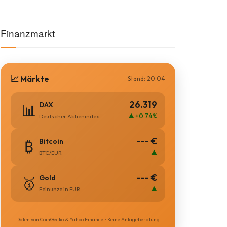
Finanzmarkt
📈 Märkte
Stand: 20:04
26.319
DAX
📊
▲ +0.74%
Deutscher Aktienindex
--- €
Bitcoin
₿
▲
BTC/EUR
--- €
Gold
🥇
▲
Feinunze in EUR
Daten von CoinGecko & Yahoo Finance • Keine Anlageberatung