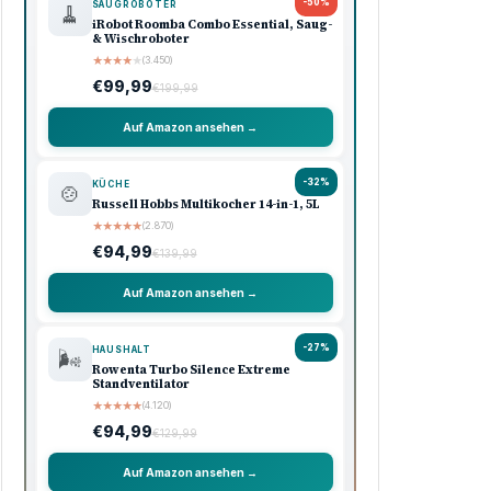
-50%
SAUGROBOTER
🧹
iRobot Roomba Combo Essential, Saug-
& Wischroboter
★
★
★
★
★
(3.450)
€99,99
€199,99
Auf Amazon ansehen →
-32%
KÜCHE
🍲
Russell Hobbs Multikocher 14-in-1, 5L
★
★
★
★
★
(2.870)
€94,99
€139,99
Auf Amazon ansehen →
-27%
HAUSHALT
🌬️
Rowenta Turbo Silence Extreme
Standventilator
★
★
★
★
★
(4.120)
€94,99
€129,99
Auf Amazon ansehen →