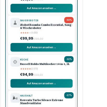
Auf Amazon ansehen →
-50%
SAUGROBOTER
🧹
iRobot Roomba Combo Essential, Saug-
& Wischroboter
★
★
★
★
★
(3.450)
€99,99
€199,99
Auf Amazon ansehen →
-32%
KÜCHE
🍲
Russell Hobbs Multikocher 14-in-1, 5L
★
★
★
★
★
(2.870)
€94,99
€139,99
Auf Amazon ansehen →
-27%
HAUSHALT
🌬️
Rowenta Turbo Silence Extreme
Standventilator