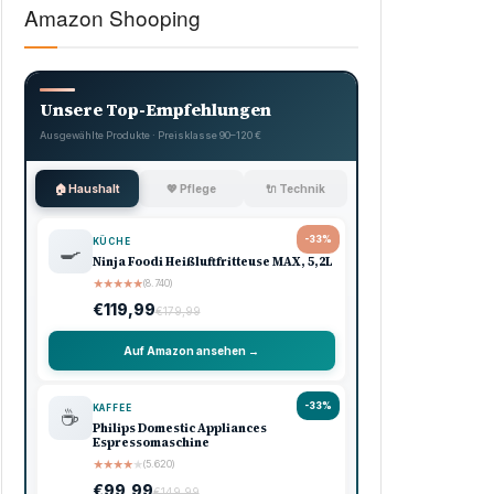
Amazon Shooping
Unsere Top-Empfehlungen
Ausgewählte Produkte · Preisklasse 90–120 €
🏠 Haushalt
💖 Pflege
🔌 Technik
-33%
KÜCHE
🍳
Ninja Foodi Heißluftfritteuse MAX, 5,2L
★
★
★
★
★
(8.740)
€119,99
€179,99
Auf Amazon ansehen →
-33%
KAFFEE
☕
Philips Domestic Appliances
Espressomaschine
★
★
★
★
★
(5.620)
€99,99
€149,99