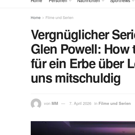
Home
Personen
Nachrichten
Sportnews
Home
Filme und Serien
Vergnüglicher Serie
Glen Powell: How t
für ein Erbe über 
uns mitschuldig
von
MM
7. April 2026
in
Filme und Serien