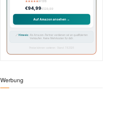
★
★
★
★
★
(4.120)
€94,99
€129,99
Auf Amazon ansehen →
🔗
Hinweis:
Als Amazon-Partner verdienen wir an qualifizierten
Verkäufen. Keine Mehrkosten für dich.
Preise können variieren · Stand: 7.8.2026
Werbung