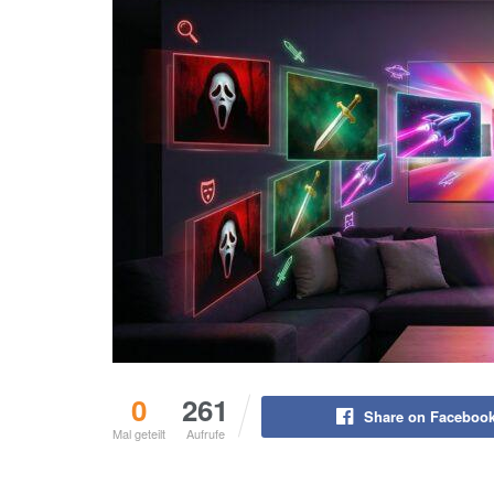
0
261
Share on Faceboo
Mal geteilt
Aufrufe