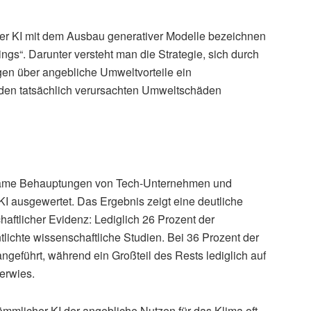
r KI mit dem Ausbau generativer Modelle bezeichnen
gs“. Darunter versteht man die Strategie, sich durch
gen über angebliche Umweltvorteile ein
 den tatsächlich verursachten Umweltschäden
rksame Behauptungen von Tech-Unternehmen und
 KI ausgewertet. Das Ergebnis zeigt eine deutliche
ftlicher Evidenz: Lediglich 26 Prozent der
tlichte wissenschaftliche Studien. Bei 36 Prozent der
eführt, während ein Großteil des Rests lediglich auf
erwies.
ömmlicher KI der angebliche Nutzen für das Klima oft