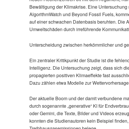
Bewältigung der Klimakrise. Eine Untersuchung 
AlgorithmWatch und Beyond Fossil Fuels, komm
auf einer schwachen Datenbasis beruhten. Die A
Umweltschäden durch irreführende Kommunikatio
Unterscheidung zwischen herkömmlicher und ge
Ein zentraler Kritikpunkt der Studie ist die fehle
Intelligenz. Die Untersuchung zeigt, dass sich 
propagierten positiven Klimaeffekte fast aussc
Dazu zählen etwa Modelle zur Wettervorhersage
Der aktuelle Boom und der damit verbundene m
durch sogenannte „generative“ KI für Endverbra
oder Gemini, die Texte, Bilder und Videos erze
konnten die Studienautoren kein Beispiel finden
Treibhausgasemissionen belege.