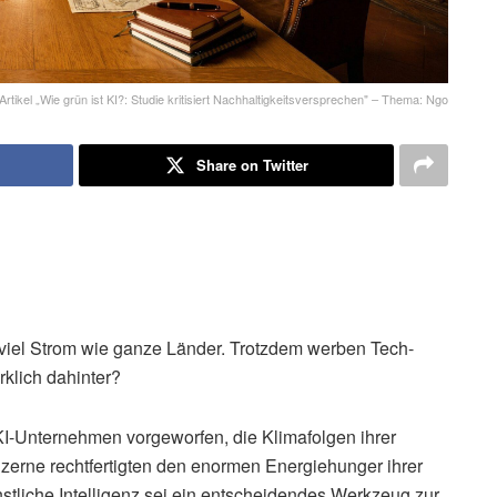
rtikel „Wie grün ist KI?: Studie kritisiert Nachhaltigkeitsversprechen" – Thema: Ngo
Share on Twitter
iel Strom wie ganze Länder. Trotzdem werben Tech-
klich dahinter?
-Unternehmen vorgeworfen, die Klimafolgen ihrer
rne rechtfertigten den enormen Energiehunger ihrer
tliche Intelligenz sei ein entscheidendes Werkzeug zur