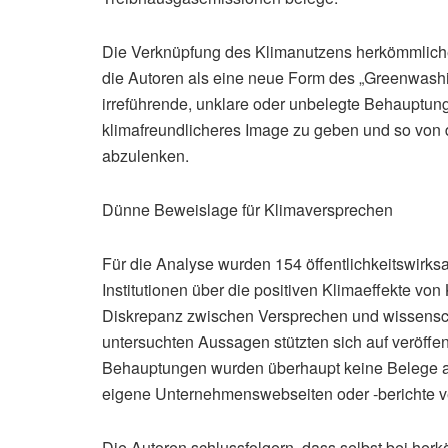
Die Verknüpfung des Klimanutzens herkömmliche
die Autoren als eine neue Form des „Greenwashin
irreführende, unklare oder unbelegte Behauptun
klimafreundlicheres Image zu geben und so von
abzulenken.
Dünne Beweislage für Klimaversprechen
Für die Analyse wurden 154 öffentlichkeitswi
Institutionen über die positiven Klimaeffekte von
Diskrepanz zwischen Versprechen und wissenscha
untersuchten Aussagen stützten sich auf veröffen
Behauptungen wurden überhaupt keine Belege ang
eigene Unternehmenswebseiten oder -berichte v
Die Autoren schlussfolgern, dass selbst bei herk