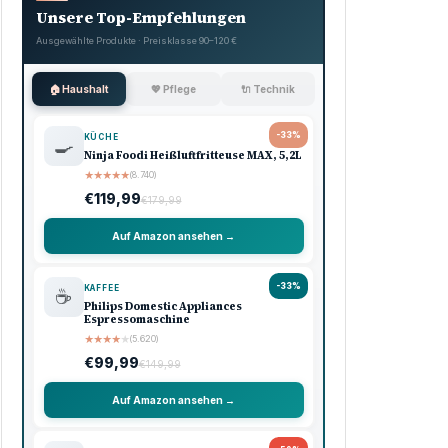
Unsere Top-Empfehlungen
Ausgewählte Produkte · Preisklasse 90–120 €
🏠 Haushalt
💖 Pflege
🔌 Technik
-33%
KÜCHE
🍳
Ninja Foodi Heißluftfritteuse MAX, 5,2L
★
★
★
★
★
(8.740)
€119,99
€179,99
Auf Amazon ansehen →
-33%
KAFFEE
☕
Philips Domestic Appliances
Espressomaschine
★
★
★
★
★
(5.620)
€99,99
€149,99
Auf Amazon ansehen →