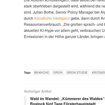
stark übertrieben dargestellt wird, während di
sind. Julian Bothe, Senior Policy Manager bei Al
durch
Künstliche Intelligenz
gebe, dann durch Anw
Ressourcenverbrauch. „Die großen sprach- und 
aktuellen KI-Hype vor allem geht, verbrauchen
Emissionen in der Höhe ganzer Länder, bringen a
Tags:
BRANCHE
GRÜN
GRÜN STUDIE
KRITISI
Vorheriger Artikel
Wald im Wandel: „Kümmerer des Waldes“
Rostock fünf Tage Försterhauptstadt