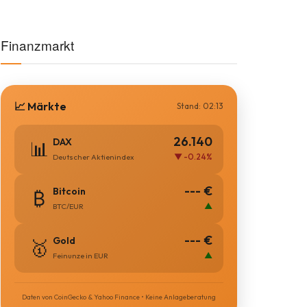
Finanzmarkt
📈 Märkte
Stand: 02:13
26.140
DAX
📊
▼ -0.24%
Deutscher Aktienindex
--- €
Bitcoin
₿
▲
BTC/EUR
--- €
Gold
🥇
▲
Feinunze in EUR
Daten von CoinGecko & Yahoo Finance • Keine Anlageberatung