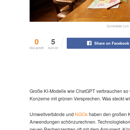
Symbolbild zum A
0
5
Share on Facebook
Mal geteilt
Aufrufe
Große KI-Modelle wie ChatGPT verbrauchen so v
Konzerne mit grünen Versprechen. Was steckt wir
Umweltverbände und
NGOs
haben den großen KI
Anwendungen schönzurechnen. Technologiekonze
neuen Rechenzentren oft mit dem Argument, Küns