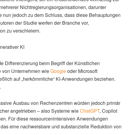
mehrerer Nichtregierungsorganisationen, darunter
e nun jedoch zu dem Schluss, dass diese Behauptungen
utoren der Studie werfen der Branche vor,
n zu verschleiern.
nerativer KI
nde Differenzierung beim Begriff der Künstlichen
die von Unternehmen wie
Google
oder Microsoft
hließlich auf „herkömmliche“ KI-Anwendungen beziehen.
.
assive Ausbau von Rechenzentren würden jedoch primär
ucher angetrieben – also Systeme wie
ChatGPT
, Copilot
ugen. Für diese ressourcenintensiven Anwendungen
, das eine nachweisbare und substanzielle Reduktion von