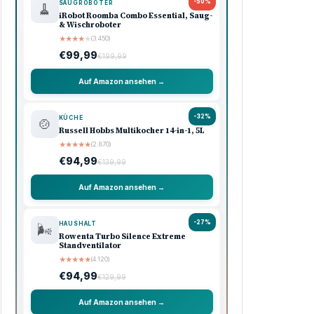
-50%
SAUGROBOTER
🧹
iRobot Roomba Combo Essential, Saug-
& Wischroboter
★
★
★
★
★
(3.450)
€99,99
€199,99
Auf Amazon ansehen →
-32%
KÜCHE
🍲
Russell Hobbs Multikocher 14-in-1, 5L
★
★
★
★
★
(2.870)
€94,99
€139,99
Auf Amazon ansehen →
-27%
HAUSHALT
🌬️
Rowenta Turbo Silence Extreme
Standventilator
★
★
★
★
★
(4.120)
€94,99
€129,99
Auf Amazon ansehen →