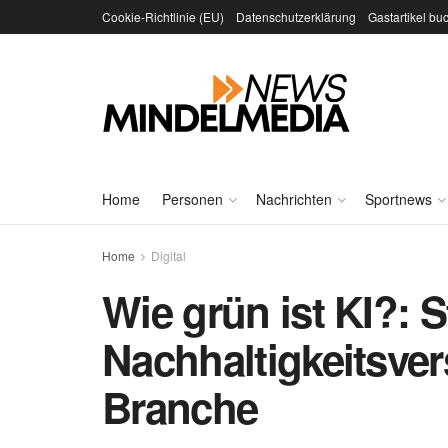
Cookie-Richtlinie (EU)
Datenschutzerklärung
Gastartikel bu
Home
Personen
Nachrichten
Sportnews
Home
Digital
Wie grün ist KI?: St
Nachhaltigkeitsver
Branche