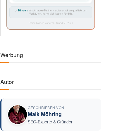
🔗
Hinweis:
Als Amazon-Partner verdienen wir an qualifizierten
Verkäufen. Keine Mehrkosten für dich.
Preise können variieren · Stand: 7.8.2026
Werbung
Autor
GESCHRIEBEN VON
Maik Möhring
SEO-Experte & Gründer