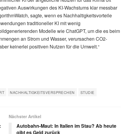
e negativen Auswirkungen des KI-Wachstums klar messbar
gorithmWatch, sagte, wenn es Nachhaltigkeitsvorteile
endungen traditioneller KI mit wenig
bildgenerierenden Modelle wie ChatGPT, um die es beim
 Unmengen an Strom und Wasser, verursachen CO2-
ber keinerlei positiven Nutzen für die Umwelt.“
ERT
NACHHALTIGKEITSVERSPRECHEN
STUDIE
Nächster Artikel
:
Autobahn-Maut: In Italien im Stau? Ab heute
gibt es Geld zurück